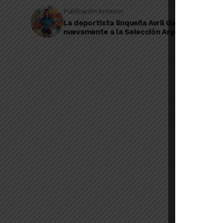
Publicación Anterior
La deportista linqueña Avril García, citada
nuevamente a la Selección Argentina