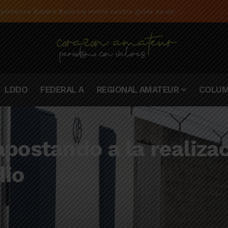
 pintense Ramiro Barisoni metió cuatro goles en un mismo partido
LDDO
FEDERAL A
REGIONAL AMATEUR
COLUM
apostando a la realiza
dio