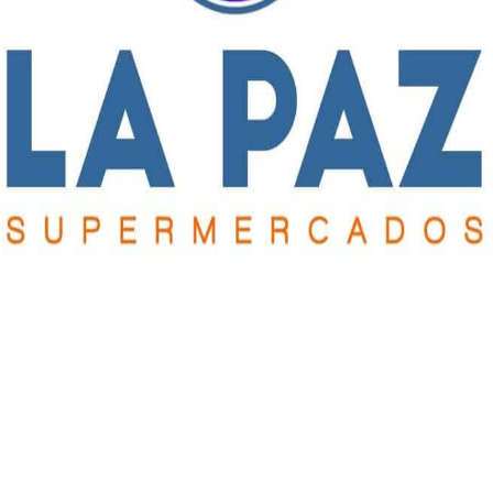
Publicación Siguiente
Música, danza, títeres, el programa para las
vacaciones de invierno en Lincoln