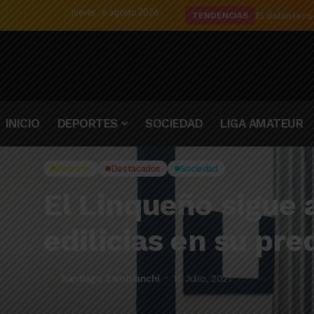
jueves , 6 agosto 2026
El delantero
TENDENCIAS
INICIO
DEPORTES
SOCIEDAD
LIGA AMATEUR
Deporte
Destacados
Sociedad
El Linqueño sigue 
edilicias en su pre
Santiago Zambianchi
15 Julio, 2021