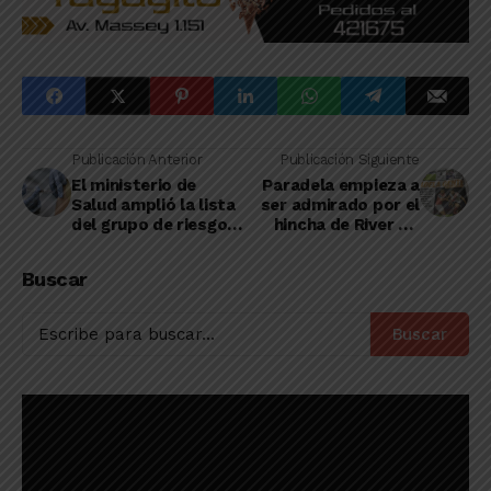
Publicación Anterior
Publicación Siguiente
El ministerio de
Paradela empieza a
Salud amplió la lista
ser admirado por el
del grupo de riesgo
hincha de River y a
para la vacunación
ocupar páginas de
contra la COVID-19
medios nacionales
Buscar
Buscar