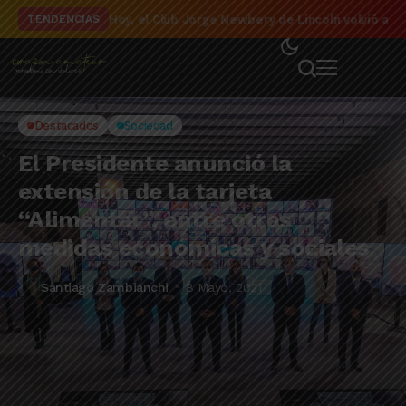
El detalle de la campaña de El Linqueño en el to
TENDENCIAS
Destacados
Sociedad
El Presidente anunció la
extensión de la tarjeta
“Alimentar”, entre otras
medidas económicas y sociales
Santiago Zambianchi
8 Mayo, 2021