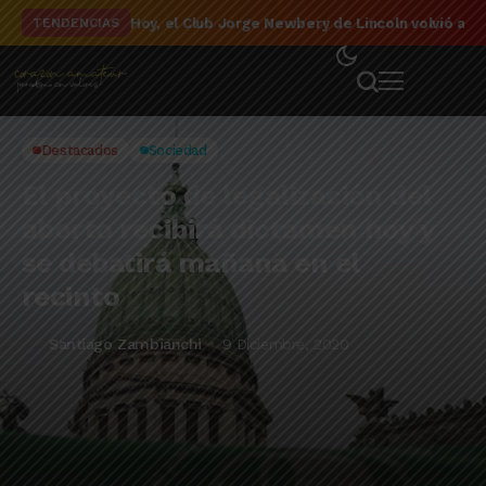
El detalle de la campaña de El Linqueño en el to
TENDENCIAS
Destacados
Sociedad
El proyecto de legalización del
aborto recibirá dictamen hoy y
se debatirá mañana en el
recinto
Santiago Zambianchi
9 Diciembre, 2020