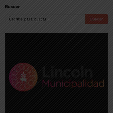
séptima de la Liga
triunfo en su sueño
Buscar
Profesional
de ascenso
Buscar