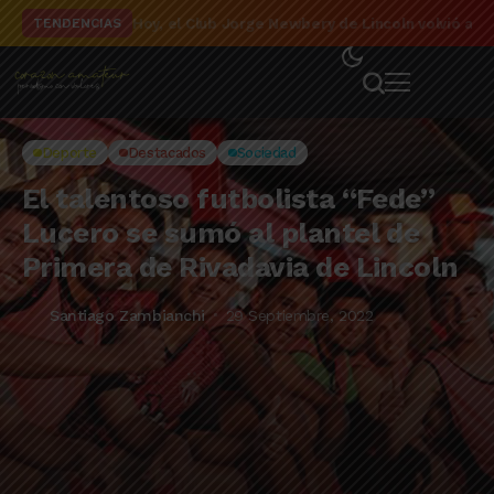
El detalle de la campaña de El Linqueño en el to
TENDENCIAS
Deporte
Destacados
Sociedad
El talentoso futbolista “Fede”
Lucero se sumó al plantel de
Primera de Rivadavia de Lincoln
Santiago Zambianchi
29 Septiembre, 2022