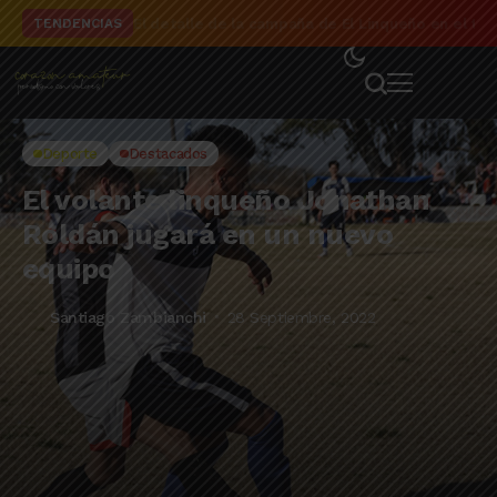
El detalle de la campaña de El Linqueño en el to
TENDENCIAS
Deporte
Destacados
El volante linqueño Jonathan
Roldán jugará en un nuevo
equipo
Santiago Zambianchi
28 Septiembre, 2022