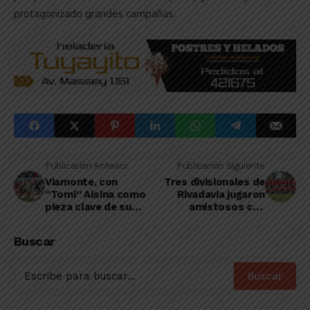
protagonizado grandes campañas.
Publicación Anterior
Publicación Siguiente
Viamonte, con
Tres divisionales de
“Tomi” Alsina como
Rivadavia jugaron
pieza clave de su
amistosos con
equipo, campeón del
Estudiantes de La
año de la Liga
Plata
Buscar
Toldense
Buscar