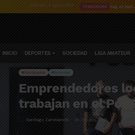
miércoles , 5 agosto 2026
El detalle d
TENDENCIAS
INICIO
DEPORTES
SOCIEDAD
LIGA AMATEUR
Destacados
Sociedad
Emprendedores loc
trabajan en el Pol
Santiago Zambianchi
28 Octubre, 2021