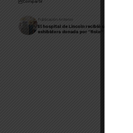
Compartir
Publicación Anterior
El hospital de Lincoln recibió una heladera
exhibidora donada por “Rolo” Schiavi