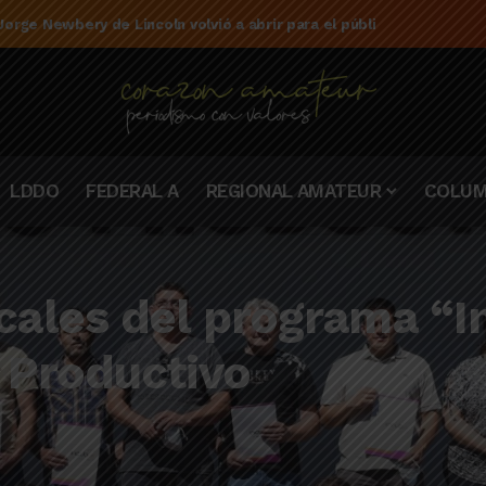
e la campaña de El Linqueño en el torneo Federal A 2025/2026
LDDO
FEDERAL A
REGIONAL AMATEUR
COLUM
ales del programa “In
o Productivo