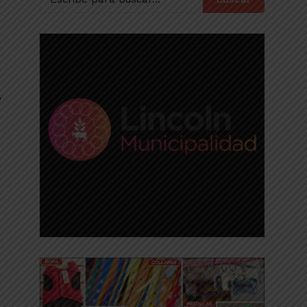
y
a
a