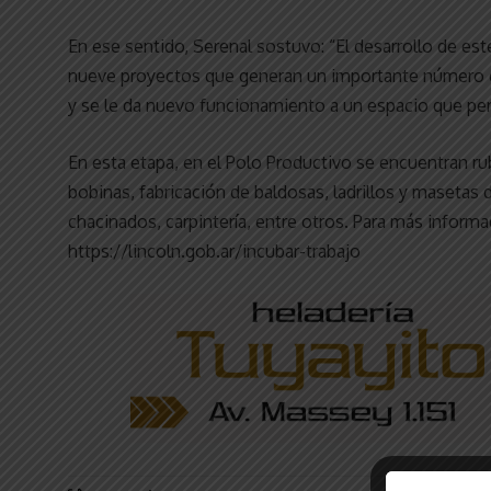
En ese sentido, Serenal sostuvo: “El desarrollo de es
nueve proyectos que generan un importante número de
y se le da nuevo funcionamiento a un espacio que pe
En esta etapa, en el Polo Productivo se encuentran rub
bobinas, fabricación de baldosas, ladrillos y maseta
chacinados, carpintería, entre otros. Para más informa
https://lincoln.gob.ar/incubar-trabajo