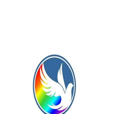
Publicación Siguiente
Apertura de la Liga del Oeste: en cuatro
categorías, Rivadavia jugará las semifinales