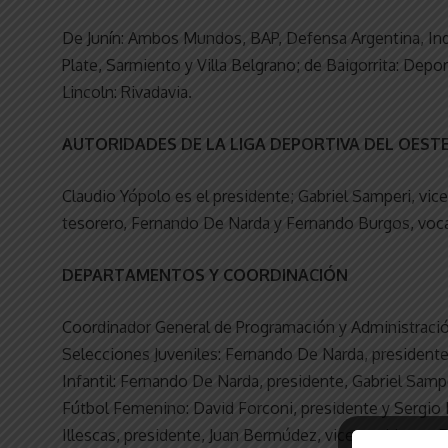
De Junín: Ambos Mundos, BAP, Defensa Argentina, Ind
Plate, Sarmiento y Villa Belgrano; de Baigorrita: Depo
Lincoln: Rivadavia.
AUTORIDADES DE LA LIGA DEPORTIVA DEL OESTE
Claudio Yópolo es el presidente; Gabriel Samperi, vice
tesorero, Fernando De Narda y Fernando Burgos, vocal
DEPARTAMENTOS Y COORDINACIÓN
Coordinador General de Programación y Administraci
Selecciones Juveniles: Fernando De Narda, presidente
Infantil: Fernando De Narda, presidente, Gabriel Sam
Fútbol Femenino: David Forconi, presidente y Sergio 
Illescas, presidente, Juan Bermúdez, vicepresidente, 