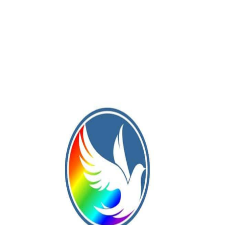
Publicación Siguiente
eño
El camión de “Pastas y Lácteos para todos”
no
llega a Lincoln y localidades