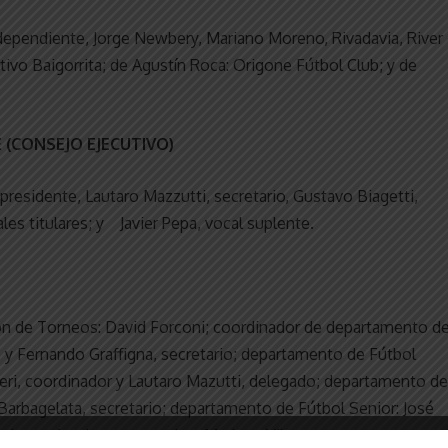
ependiente, Jorge Newbery, Mariano Moreno, Rivadavia, River
rtivo Baigorrita; de Agustín Roca: Origone Fútbol Club; y de
 (CONSEJO EJECUTIVO)
presidente, Lautaro Mazzutti, secretario, Gustavo Biagetti,
es titulares; y Javier Pepa, vocal suplente.
ón de Torneos: David Forconi; coordinador de departamento d
 y Fernando Graffigna, secretario; departamento de Fútbol
peri, coordinador y Lautaro Mazutti, delegado; departamento de
Barbagelata, secretario; departamento de Fútbol Senior: José
Roberto Ayerbe, secretario y Mariano Vila, tesorero.