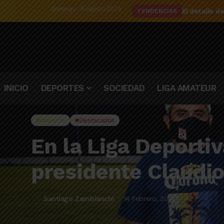
domingo , 9 agosto 2026
El delantero
TENDENCIAS
INICIO
DEPORTES
SOCIEDAD
LIGA AMATEUR
Deporte
Destacados
En la Liga Deporti
presidente Claudio
Santiago Zambianchi
14 Febrero, 2021