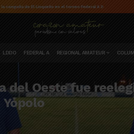
 pintense Ramiro Barisoni metió cuatro goles en un mismo partido
LDDO
FEDERAL A
REGIONAL AMATEUR
COLUM
va del Oeste fue reele
 Yópolo