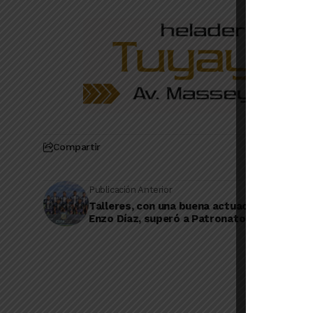
Compartir
Publicación Anterior
Talleres, con una buena actuación del linqu
Enzo Díaz, superó a Patronato en su estre