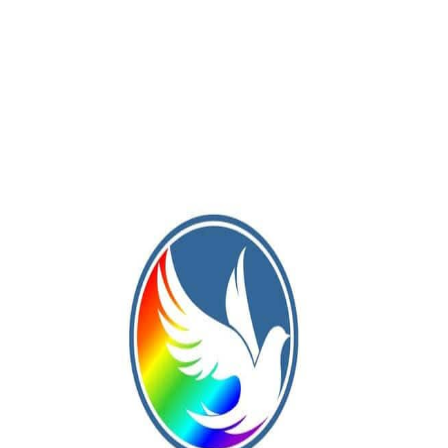
Publicación Siguiente
Lincoln fue sede de la quinta edición del evento
teatral “Colectivo Once”