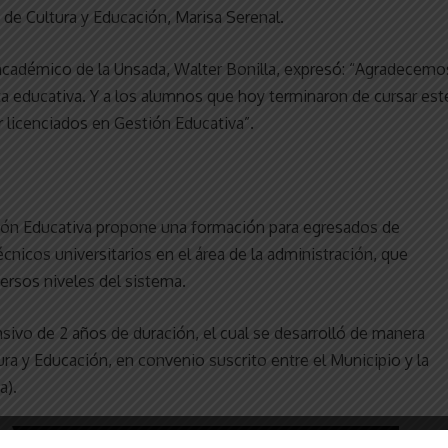
de Cultura y Educación, Marisa Serenal.
 académico de la Unsada, Walter Bonilla, expresó: “Agradecemo
ta educativa. Y a los alumnos que hoy terminaron de cursar est
 licenciados en Gestión Educativa”.
stión Educativa propone una formación para egresados de
técnicos universitarios en el área de la administración, que
ersos niveles del sistema.
nsivo de 2 años de duración, el cual se desarrolló de manera
tura y Educación, en convenio suscrito entre el Municipio y la
a).