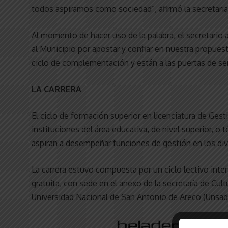
todos aspiramos como sociedad”, afirmó la secretaria 
Al momento de hacer uso de la palabra, el secretario
al Municipio por apostar y confiar en nuestra propues
ciclo de complementación y están a las puertas de ser
LA CARRERA
El ciclo de formación superior en licenciatura de Ge
instituciones del área educativa, de nivel superior, o 
aspiran a desempeñar funciones de gestión en los div
La carrera estuvo compuesta por un ciclo lectivo inte
gratuita, con sede en el anexo de la secretaría de Cul
Universidad Nacional de San Antonio de Areco (Unsad