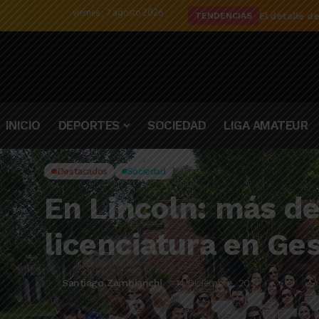
viernes , 7 agosto 2026
El detalle d
TENDENCIAS
INICIO
DEPORTES
SOCIEDAD
LIGA AMATEUR
Destacados
Sociedad
En Lincoln: más de
licenciatura en Ge
Santiago Zambianchi
14 Diciembre, 2021