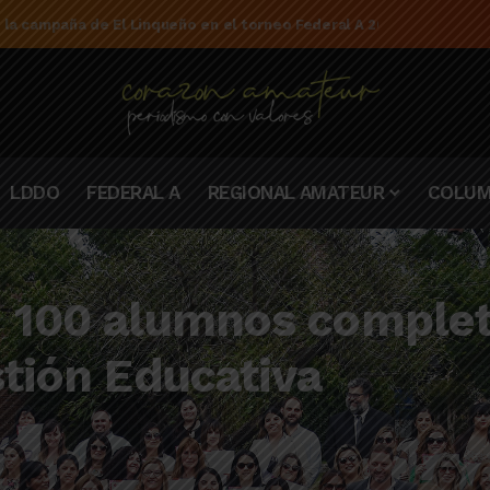
e la campaña de El Linqueño en el torneo Federal A 2025/2026
LDDO
FEDERAL A
REGIONAL AMATEUR
COLUM
 100 alumnos completa
stión Educativa