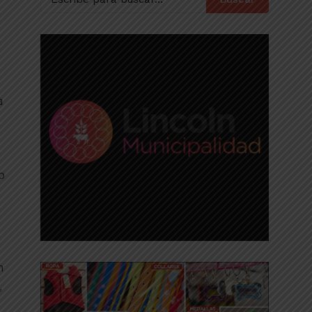
a
o
n
,