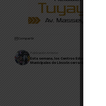
Compartir
Publicación Anterior
Esta semana, los Centros Educativos
Municipales de Lincoln cerrarán el año