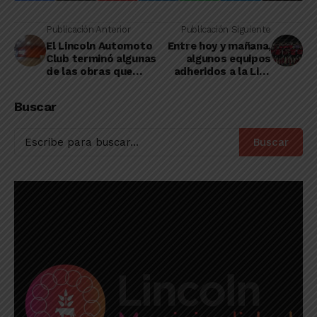
Publicación Anterior
Publicación Siguiente
El Lincoln Automoto
Entre hoy y mañana,
Club terminó algunas
algunos equipos
de las obras que
adheridos a la Liga
estaba realizando en
Amateur jugarán
sus instalaciones
partidos amistosos
Buscar
Buscar