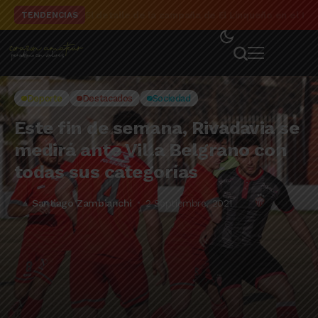
El detalle de la campaña de El Linqueño en el to
TENDENCIAS
Deporte
Destacados
Sociedad
Este fin de semana, Rivadavia se
medirá ante Villa Belgrano con
todas sus categorías
Santiago Zambianchi
2 Septiembre, 2021