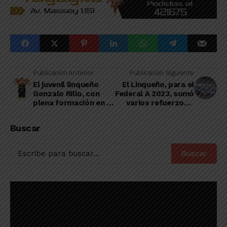
Publicación Anterior
Publicación Siguiente
El juvenil linqueño
El Linqueño, para el
Gonzalo Rillo, con
Federal A 2023, sumó
plena formación en el
varios refuerzos y
CAEL, hizo su debut
tuvo algunas bajas
en la Liga Federal
Buscar
2023
Buscar