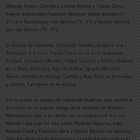
Billordo, Franco González, Leonel Barrios y Tomás Durso.
Fueron expulsados Francisco Abre por doble amarilla (5′,
2T), Eric Ramírez por roja directa (75′, 2T) y Nicolás Herrera
por roja directa (75′, 2T).
El técnico de Gimnasia, Sebastián Romero, propuso una
formación 4-5-1 con Tomás Durso en el arco; Guillermo
Enrique, Leonardo Morales, Felipe Sánchez y Matías Melluso
en la línea defensiva; Agustín Bolívar, Ignacio Miramón,
Alexis Steimbach, Rodrigo Castillo y Alan Sosa en el medio;
y Cristian Tarragona en el ataque.
Por su parte, el equipo de Sebastián Rudman, que asumió a
ese poco en su puesto, luego de la renuncia de Mariano
Monamarco, salió a la cancha con un esquema 4-4-2 con
Nahuel Cajal bajo los tres palos; Rodrigo Figueroa, Juan
Manuel Piedra, Francisco Abre y Matías Billordo en defensa;
Marcelo Vega, Kevin Barrionuevo, Leonel Barrios y Facundo