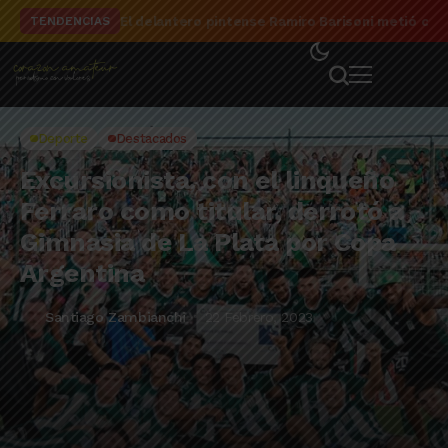
El delantero pintense Ramiro Barisoni metió cua
TENDENCIAS
Deporte
Destacados
Excursionista, con el linqueño
Ferraro como titular, derrotó a
Gimnasia de La Plata por Copa
Argentina
Santiago Zambianchi
22 Febrero, 2023