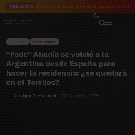
El detalle de la campaña de El Linqueño en el to
TENDENCIAS
Deporte
Destacados
“Fede” Abadía se volvió a la
Argentina desde España para
hacer la residencia: ¿se quedará
en el Torrijos?
Santiago Zambianchi
23 Diciembre, 2020