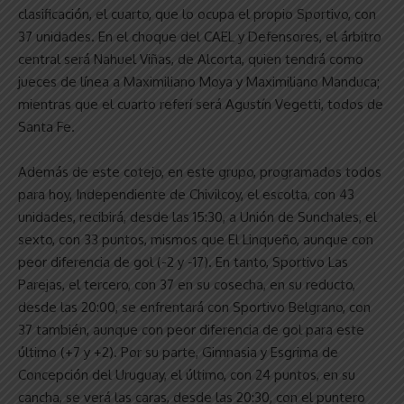
clasificación, el cuarto, que lo ocupa el propio Sportivo, con
37 unidades. En el choque del CAEL y Defensores, el árbitro
central será Nahuel Viñas, de Alcorta, quien tendrá como
jueces de línea a Maximiliano Moya y Maximiliano Manduca;
mientras que el cuarto referí será Agustín Vegetti, todos de
Santa Fe.
Además de este cotejo, en este grupo, programados todos
para hoy, Independiente de Chivilcoy, el escolta, con 43
unidades, recibirá, desde las 15:30, a Unión de Sunchales, el
sexto, con 33 puntos, mismos que El Linqueño, aunque con
peor diferencia de gol (-2 y -17). En tanto, Sportivo Las
Parejas, el tercero, con 37 en su cosecha, en su reducto,
desde las 20:00, se enfrentará con Sportivo Belgrano, con
37 también, aunque con peor diferencia de gol para este
último (+7 y +2). Por su parte, Gimnasia y Esgrima de
Concepción del Uruguay, el último, con 24 puntos, en su
cancha, se verá las caras, desde las 20:30, con el puntero