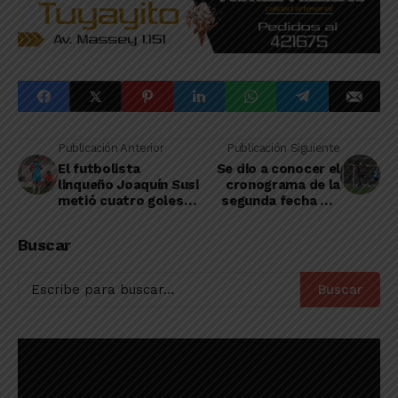
Publicación Anterior
Publicación Siguiente
El futbolista
Se dio a conocer el
linqueño Joaquín Susi
cronograma de la
metió cuatro goles
segunda fecha del
en un mismo
Clausura de la LDDO
encuentro
Buscar
Buscar