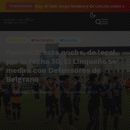
El detalle de la campaña de El Linqueño en el to
TENDENCIAS
Deporte
Destacados
Sociedad
Federal A: esta noche, de local,
por la fecha 30, El Linqueño se
medirá con Defensores de
Belgrano
Santiago Zambianchi
13 Septiembre, 2023