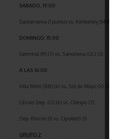
SABADO, 19:00
Santamarina (1 punto) vs. Kimberley (MdP) (4)
DOMINGO, 15:00
Germinal (R) (7) vs. Sansinena (GC) (3)
A LAS 16:00
Villa Mitre (BB) (6) vs. Sol de Mayo (V) (6)
Círculo Dep. (O) (6) vs. Olimpo (7)
Dep. Rincón (1) vs. Cipolletti (1)
GRUPO 2