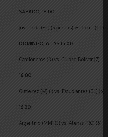
SABADO, 16:00
Juv. Unida (SL) (5 puntos) vs. Ferro (GP) (4)
DOMINGO, A LAS 15:00
Camioneros (0) vs. Ciudad Bolívar (7)
16:00
Gutierrez (M) (1) vs. Estudiantes (SL) (6)
16:30
Argentino (MM) (3) vs. Atenas (RC) (6)