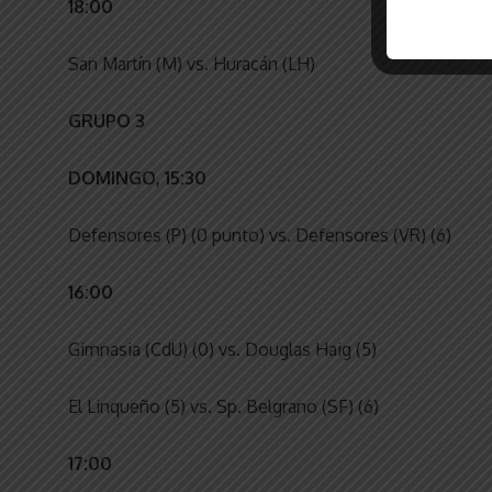
18:00
San Martín (M) vs. Huracán (LH)
GRUPO 3
DOMINGO, 15:30
Defensores (P) (0 punto) vs. Defensores (VR) (6)
16:00
Gimnasia (CdU) (0) vs. Douglas Haig (5)
El Linqueño (5) vs. Sp. Belgrano (SF) (6)
17:00