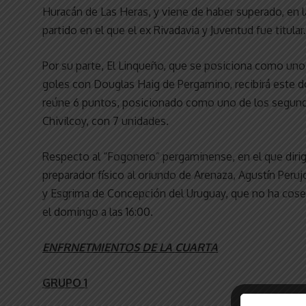
Huracán de Las Heras, y viene de haber superado, en l
partido en el que el ex Rivadavia y Juventud fue titular.
Por su parte, El Linqueño, que se posiciona como uno 
goles con Douglas Haig de Pergamino, recibirá este d
reúne 6 puntos, posicionado como uno de los segund
Chivilcoy, con 7 unidades.
Respecto al “Fogonero” pergaminense, en el que dirig
preparador físico al oriundo de Arenaza, Agustín Peru
y Esgrima de Concepción del Uruguay, que no ha cose
el domingo a las 16:00.
ENFRNETMIENTOS DE LA CUARTA
GRUPO 1