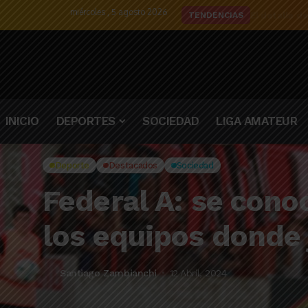
miércoles , 5 agosto 2026
El detalle d
TENDENCIAS
INICIO
DEPORTES
SOCIEDAD
LIGA AMATEUR
Deporte
Destacados
Sociedad
Federal A: se cono
los equipos donde
Santiago Zambianchi
12 Abril, 2024