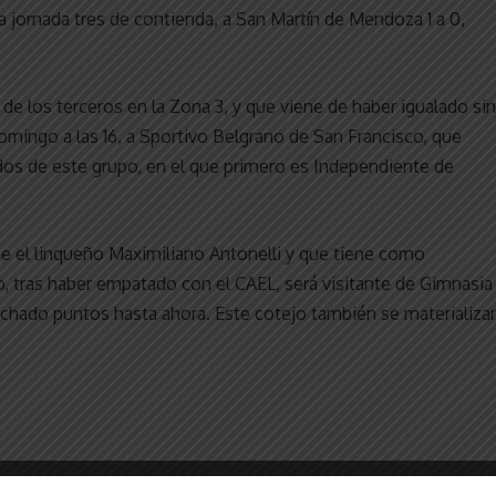
a jornada tres de contienda, a San Martín de Mendoza 1 a 0,
de los terceros en la Zona 3, y que viene de haber igualado sin
omingo a las 16, a Sportivo Belgrano de San Francisco, que
os de este grupo, en el que primero es Independiente de
e el linqueño Maximiliano Antonelli y que tiene como
jo, tras haber empatado con el CAEL, será visitante de Gimnasia
chado puntos hasta ahora. Este cotejo también se materializa