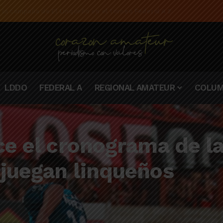
e la campaña de El Linqueño en el torneo Federal A 2025/2026
LDDO
FEDERAL A
REGIONAL AMATEUR
COLUM
ce el cronograma de la
 juegan linqueños