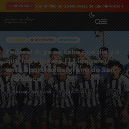
El detalle de la campaña de El Linqueño en el to
TENDENCIAS
Deporte
Destacados
Sociedad
Federal A: ya se sabe qué día y a
qué hora jugará El Linqueño
ante Sportivo Belgrano de San
Francisco
Santiago Zambianchi
14 Marzo, 2023