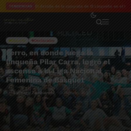
El detalle de la campaña de El Linqueño en el to
TENDENCIAS
Deporte
Destacados
Ferro, en donde juega la
linqueña Pilar Carra, logró el
ascenso a la Liga Nacional
Femenina de Básquet
Santiago Zambianchi
20 Agosto, 2023