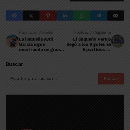
Publicación Anterior
Publicación Siguiente
La linqueña Avril
El linqueño Perujo
García sigue
llegó a los 9 goles en
mostrando un gran
9 partidos en
nivel en el Mundial U-
Juventud de
21 de vóley
Banderaló, que ayer
Buscar
ganó y sigue puntero
Buscar