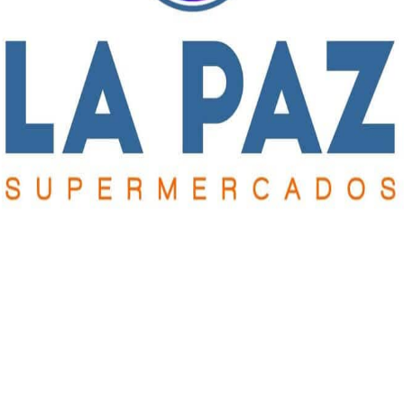
Ezequiel Giaime (A) y 40’ ST Facundo Martínez (GPJ).
PJ); 16’ ST Valentín Mira por Pablo Espíndola (GPJ); 33’ ST
icolás Reche por Rodrigo Germani; 45’ ST Cristian Carrizo por
íz).