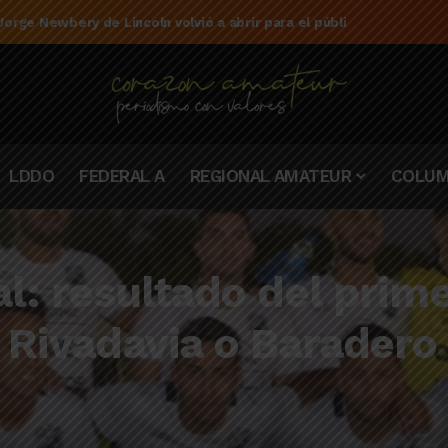
e la campaña de El Linqueño en el torneo Federal A 2025/2026
LDDO
FEDERAL A
REGIONAL AMATEUR
COLUM
al: resultado del prim
e Rivadavia o Baradero