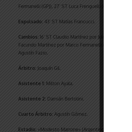
Fermanelli (GPJ), 27’ ST Luca Frenguelli (GPJ), 31’ ST 
Expulsado:
43’ ST Matías Francucci.
Cambios:
16’ ST Claudio Martínez por Julián Garbino (G
Facundo Martínez por Marco Fermanelli (GPJ); 38’ ST N
Agustín Fazio.
Árbitro:
Joaquín Gil.
Asistente 1:
Milton Ayala.
Asistente 2:
Damián Bertolini.
Cuarto Árbitro:
Agustín Gómez.
Estadio:
«Modesto Marrone» (Argentino de Monte Ma