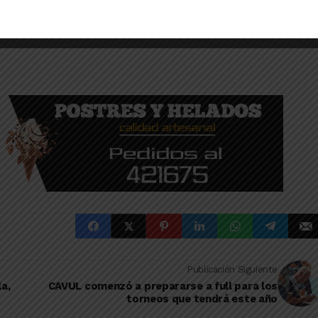
Publicación Siguiente
a,
CAVUL comenzó a prepararse a full para los
torneos que tendrá este año