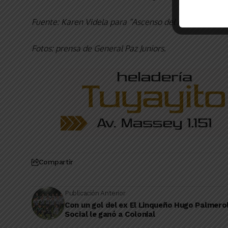
Fuente: Karen Videla para “Ascenso del Interior”.
Fotos: prensa de General Paz Juniors
.
Compartir
Publicación Anterior
Con un gol del ex El Linqueño Hugo Palmerol
Social le ganó a Colonial