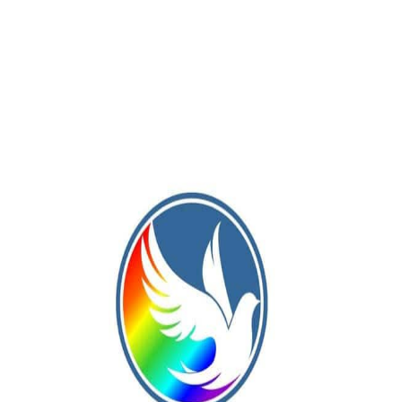
en el estadio “Lalo Lacasia” de General Paz Junior, donde se
e jugará, como se mencionaba, por el ascenso al Federal A contr
do entre Rivadavia y Sportivo Baradero.
o Fermanelli, Nahuel Navalón, Rodrigo Meyer, Matías
rbino, Luciano Copetti; Agustín Fazio y Luca Frenguelli.
z, Valentín Mira, Laureano Fernández, Facundo Martínez y
iel Giame, Cristian Vilarchik, Facundo Rassol, Agustín Tinari;
er Soto; Julio Cuello y Cristian González.
Suplentes:
Santiago
 Tomás Aguilar, Nicolás Brugnaro y Nicolás Reche.
DT:
PT Nahuel Navalón (GPJ), 5’ ST Rodrigo Meyer (GPJ), 26’ ST Marco