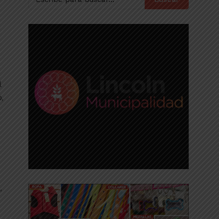
l
,
,