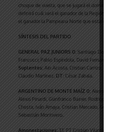
choque de vuelta, que se jugará el domingo que viene 
definirá cuál será el ganador de la Región Centro, qu
el ganador la Pampeana Norte que están protagonizan
SÍNTESIS DEL PARTIDO
GENERAL PAZ JUNIORS 0:
Santiago Domínguez; Marc
Francucci; Pablo Espíndola, David Fernández, Julián Ga
Suplentes:
Ain Acosta, Cristian Carrizo, Matías Juáre
Claudio Martínez.
DT:
César Zabala.
ARGENTINO DE MONTE MAÍZ 0:
Alexis Bonet; Ezequ
Alexis Pinardi, Gianfranco Bainer, Rodrigo Germani, Eb
Chesta, Iván Amaya, Cristian Mercado, Germán Amaya,
Sebastián Montivero.
Amonestaciones:
33’ PT Cristian Vilarchik (A), 42’ 