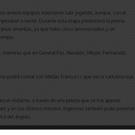
s ambos equipos intentaron salir jugando, aunque, con el
mpezaron a sentir. Durante esta etapa predominó la pierna
 tarjetas amarillas, ya que hubo cinco amonestados y un
tiempo.
; mientras que en General Paz, Navalón, Meyer, Fermanelli,
no podrá contar con Matías Francucci, que vio la cartulina roja
a el visitante, a través de una pelota que se fue apenas
net; y en los últimos minutos Argentino también pudo ponerse
rca del ángulo.
 semana para evaluar sus actuaciones y preparar lo que será el