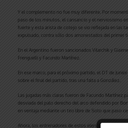
Y el complemento no fue muy diferente. Por momento
paso de los minutos, el cansancio y el nerviosismo e
fuerte y esta arista de cotejo se vio reflejada en las
expulsado, contra sólo dos amonestados del primer 
En el Argentino fueron sancionados Vilarchik y Giaime
Frenguelli y Facundo Martínez.
En ese marco, para el próximo partido, el DT de Junior 
sobre el final del partido, tras una falta a González.
Las jugadas más claras fueron de Facundo Martínez par
desviada del palo derecho del arco defendido por Bo
en ventaja mediante un tiro libre de Soto que paso ce
Ahora, los entrenadores de estos elencos tendrán una