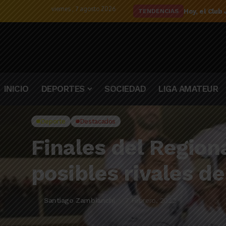
viernes , 7 agosto 2026
El detalle d
TENDENCIAS
INICIO
DEPORTES
SOCIEDAD
LIGA AMATEUR
Deporte
Destacados
Finales del Region
posibles rivales d
Santiago Zambianchi
7 Febrero, 2022