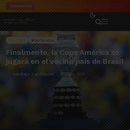
El detalle de la campaña de El Linqueño en el to
TENDENCIAS
Deporte
Destacados
Finalmente, la Copa América se
jugará en el vecino país de Brasil
Santiago Zambianchi
31 Mayo, 2021