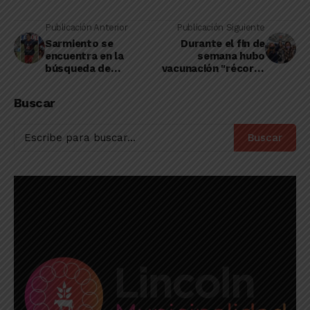
Publicación Anterior
Publicación Siguiente
Sarmiento se
Durante el fin de
encuentra en la
semana hubo
búsqueda de
vacunación "récord"
delanteros para su
con más de 350 mil
Primera División
dosis aplicadas
Buscar
Buscar