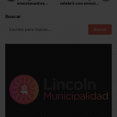
emocionantes
celebró con emoción
clásicos de hockey
y alegría su 128°
en cancha del “León”
aniversario
Buscar
Buscar