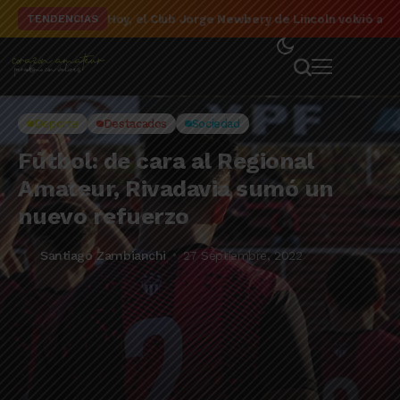
El detalle de la campaña de El Linqueño en el to
TENDENCIAS
Deporte
Destacados
Sociedad
Fútbol: de cara al Regional
Amateur, Rivadavia sumó un
nuevo refuerzo
Santiago Zambianchi
27 Septiembre, 2022