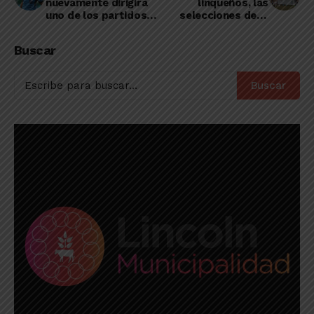
nuevamente dirigirá
linqueños, las
uno de los partidos
selecciones de la
más atrapantes de
Liga Deportiva del
Primera División
Oeste golearon a las
Buscar
de Vedia
Buscar