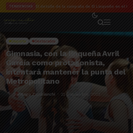
El detalle de la campaña de El Linqueño en el to
TENDENCIAS
Deporte
Destacados
Gimnasia, con la linqueña Avril
García como protagonista,
intentará mantener la punta del
Metropolitano
Santiago Zambianchi
22 Septiembre, 2022