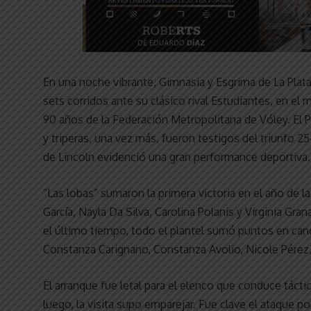
En una noche vibrante, Gimnasia y Esgrima de La Plat
sets corridos ante su clásico rival Estudiantes, en e
90 años de la Federación Metropolitana de Vóley. El Po
y triperas, una vez más, fueron testigos del triunfo 25
de Lincoln evidenció una gran performance deportiva.
“Las lobas” sumaron la primera victoria en el año de l
García, Nayla Da Silva, Carolina Polanis y Virginia Gran
el último tiempo, todo el plantel sumó puntos en canc
Constanza Carignano, Constanza Avolio, Nicole Pérez, 
El arranque fue letal para el elenco que conduce tácti
luego, la visita supo emparejar. Fue clave el ataque 