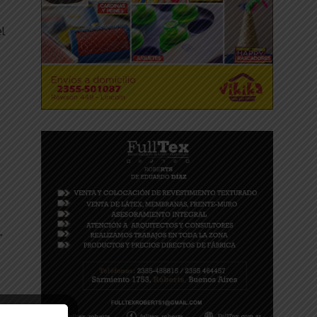
l
”
l