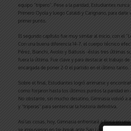
equipo “tripero”. Pese a la paridad, Estudiantes nunc
Primero Oyola y luego Cataldi y Carignano, para darle
primer punto.
El segundo capítulo fue muy similar al inicio, con el
Con una buena diferencia 14-7, el cuerpo técnico efec
Pérez, Bianchi, Avolio y Baltusis -éstas tres últimas s
fuera la última. Fue clave y para destacar el trabajo de
encargada de poner 2-0 el partido en el último tanto.
Sobre el final, Estudiantes logró arrimarse y encontrarl
como forjaron hasta los últimos puntos la paridad en 
No obstante, sin mucho desatino, Gimnasia volvió a ap
y “triperas” para sentenciar la historia definitiva.
Así las cosas, hoy, Gimnasia enfrentará a Boca en una 
se impusieron en tie-break ante San Lorenzo, que se me