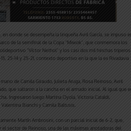
a, en donde se desempeña la linqueña Avril García, se impuso e
l marco de la semifinal de la Copa “Miwok”, que conmemora los
lideportivo “Víctor Nethol” y los casi dos mil hinchas triperos
-15, 25-14 y 25-21, contexto deportivo en la que la ex Rivadavia
a mano de Camila Giraudo, Julieta Aruga, Rosa Reinoso, Avril
ado, que saltaron a la cancha en el armado inicial. Al igual que 
ha. Ingresaron luego Martina Oyola, Victoria Cataldi,
Valentina Bianchi y Camila Baltusis.
camente Martín Ambrosini, con un parcial inicial de 6-2, que,
por el sector de Reinoso, una de las máximas anotadoras del