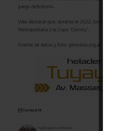
juego definitorio.
Vale destacar que, durante el 2022, Gimnasia, con Ga
Metropolitana y la Copa “Osmita”.
Fuente de datos y foto: gimnasia.org.ar
Compartir
Publicación Anterior