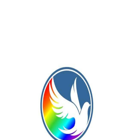
rcía como pieza fundamental en su elenco, había ganado la Liga
Publicación Siguiente