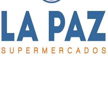
ró en
“Lucho” Cabrera logró su triunfo número veinte
en su segunda temporada en Kuwait