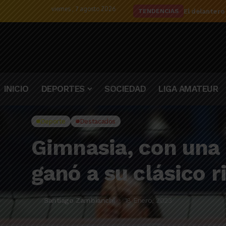
viernes , 7 agosto 2026
El delantero
TENDENCIAS
INICIO
DEPORTES
SOCIEDAD
LIGA AMATEUR
Deporte
Destacados
Gimnasia, con una 
ganó a su clásico ri
Santiago Zambianchi
18 Enero, 2023