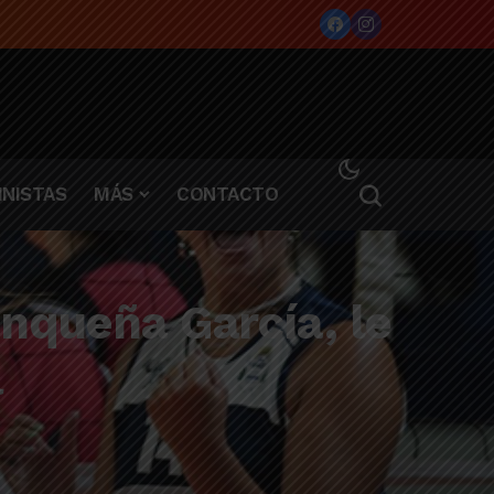
NISTAS
MÁS
CONTACTO
inqueña García, le
l