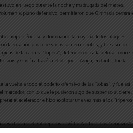
a estuvo en juego durante la noche y madrugada del martes.
 volumen al plano defensivo, permitieron que Gimnasia cerrara e
 “Lobo” imponiéndose y dominando la mayoría de los ataques.
tuó la rotación para que varias sumen minutos, y fue así como
urgidas de la cantera “tripera”, defendieron cada pelota como si
 Polanis y García a través del bloqueo. Aruga, en tanto, fue la
e la vuelta a todo el poderío ofensivo de las “lobas”, y fue así
el marcador, con lo que le pusieron algo de suspenso al cierre.
retar el acelerador e hizo explotar una vez más a los “triperos
nueva final en el Polideportivo “Víctor Nethol”. Las “xeneizes”
dirá con el “Pincha” en su lucha por el podio en la antesala a