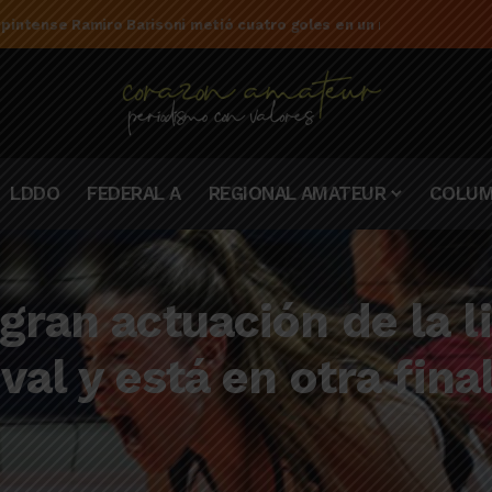
 pintense Ramiro Barisoni metió cuatro goles en un mismo partido
LDDO
FEDERAL A
REGIONAL AMATEUR
COLUM
gran actuación de la l
val y está en otra fina