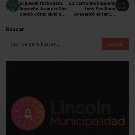
El juvenil futbolista
La cantante linqueña
linqueño Joaquín Gho
Inés Sevillano
contó cómo vivió su
presentó el tercer
primer partido en la
videoclip de su
Primera de
primer disco
Buscar
Sarmiento
Buscar