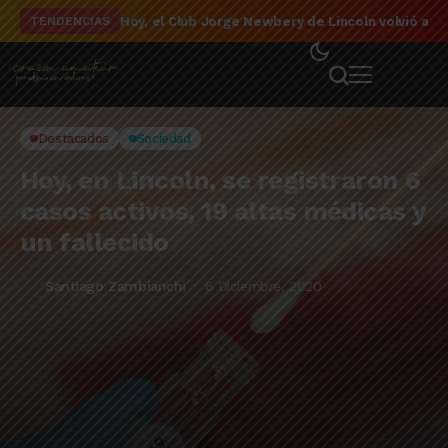
El detalle de la campaña de El Linqueño en el to
TENDENCIAS
Destacados
Sociedad
Hoy, en Lincoln, se registraron 6
casos activos, 19 altas médicas y
un fallecido
Santiago Zambianchi
6 Diciembre, 2020