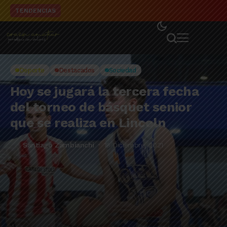
El detalle de la campaña de El Linqueño en el to
TENDENCIAS
Deporte
Destacados
Sociedad
Hoy se jugará la tercera fecha
del torneo de básquet senior
que se realiza en Lincoln
Santiago Zambianchi
18 Diciembre, 2021