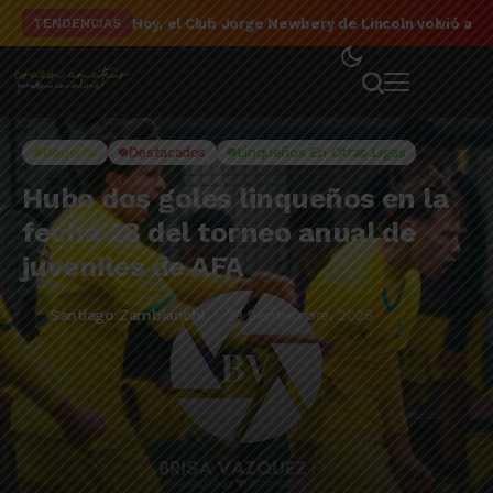
El detalle de la campaña de El Linqueño en el to
TENDENCIAS
Deporte
Destacados
Linqueños En Otras Ligas
Hubo dos goles linqueños en la
fecha 28 del torneo anual de
juveniles de AFA
Santiago Zambianchi
29 Septiembre, 2025