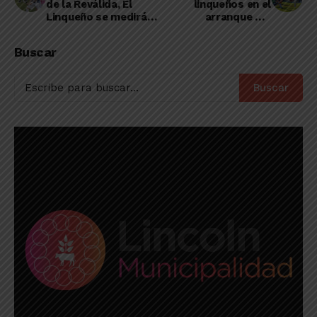
de la Reválida, El
linqueños en el
Linqueño se medirá
arranque del
con Gimnasia de
Reducido de la Liga
Chivilcoy
de Villegas
Buscar
Buscar