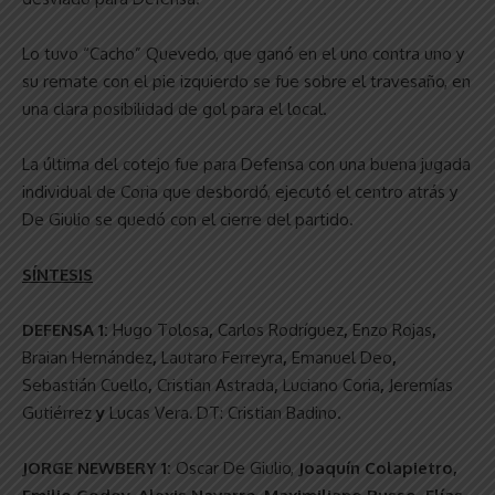
Lo tuvo “Cacho” Quevedo, que ganó en el uno contra uno y
su remate con el pie izquierdo se fue sobre el travesaño, en
una clara posibilidad de gol para el local.
La última del cotejo fue para Defensa con una buena jugada
individual de Coria que desbordó, ejecutó el centro atrás y
De Giulio se quedó con el cierre del partido.
SÍNTESIS
DEFENSA 1:
Hugo Tolosa
,
Carlos Rodríguez
,
Enzo Rojas
,
Braian Hernández
,
Lautaro Ferreyra
,
Emanuel Deo
,
Sebastián Cuello
,
Cristian Astrada
,
Luciano Coria
,
Jeremías
Gutiérrez
y
Lucas Vera
.
DT: Cristian Badino.
JORGE NEWBERY 1:
Oscar De Giulio,
Joaquín Colapietro,