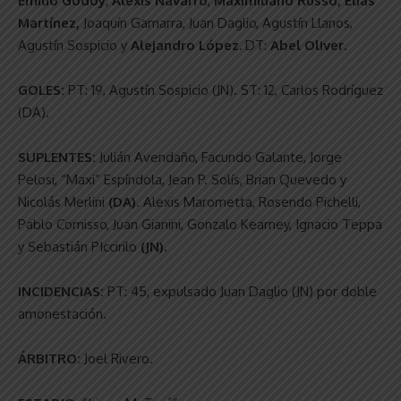
Emilio Godoy
,
Alexis Navarro
,
Maximiliano Russo, Elías
Martínez,
Joaquín Gamarra, Juan Daglio, Agustín Llanos,
Agustín Sospicio y
Alejandro López.
DT:
Abel Oliver
.
GOLES:
PT: 19, Agustín Sospicio (JN). ST: 12, Carlos Rodríguez
(DA).
SUPLENTES:
Julián Avendaño, Facundo Galante, Jorge
Pelosi, “Maxi” Espíndola, Jean P. Solís, Brian Quevedo y
Nicolás Merlini
(DA)
. Alexis Marometta, Rosendo Pichelli,
Pablo Comisso, Juan Gianini, Gonzalo Kearney, Ignacio Teppa
y Sebastián PIccirilo
(JN).
INCIDENCIAS:
PT: 45, expulsado Juan Daglio (JN) por doble
amonestación.
ÁRBITRO:
Joel Rivero.