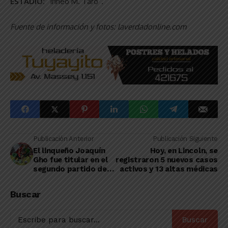
ESTADIO:
“Irineo M. Taró”.
Fuente de información y fotos: laverdadonline.com
Publicación Anterior
Publicación Siguiente
El linqueño Joaquín
Hoy, en Lincoln, se
Gho fue titular en el
registraron 5 nuevos casos
segundo partido de
activos y 13 altas médicas
Sarmiento ante
Newell’s
Buscar
Buscar