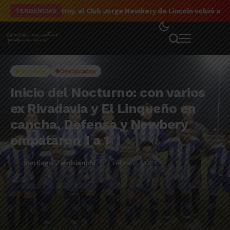
El detalle de la campaña de El Linqueño en el to
TENDENCIAS
Deporte
Destacados
Inicio del Nocturno: con varios
ex Rivadavia y El Linqueño en
cancha, Defensa y Newbery
empataron 1 a 1
Santiago Zambianchi
7 Febrero, 2021