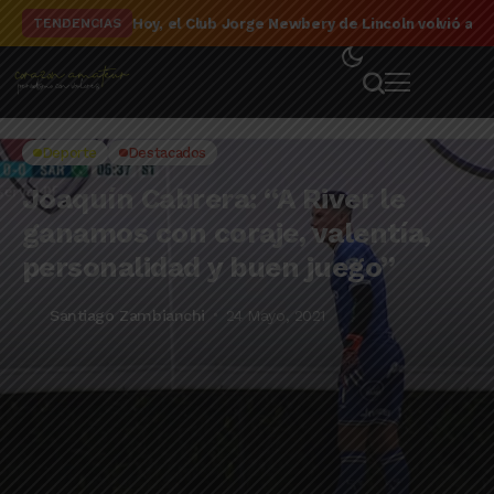
El detalle de la campaña de El Linqueño en el to
TENDENCIAS
Deporte
Destacados
Joaquín Cabrera: “A River le
ganamos con coraje, valentía,
personalidad y buen juego”
Santiago Zambianchi
24 Mayo, 2021