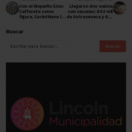
Con el linqueño Enzo
Llegaron dos vuelos
Cafferata como
con vacunas: 843 mil
figura, Corinthians le
de Astrazeneca y 610
ganó a Flamengo y es
mil de Sputnik V
campeón de Brasil
Buscar
Buscar