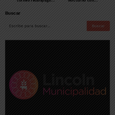
torneo relámpago
Nocturno con la
organizado por la
formación de un gran
AJB
plantel
Buscar
Buscar