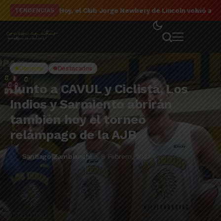
El detalle de la campaña de El Linqueño en el to
TENDENCIAS
Deporte
Destacados
Junto a CAVUL y Ciclista, Los
Indios y Sarmiento abrirán
también hoy el torneo
relámpago de la AJB
Santiago Zambianchi
8 Febrero, 2021