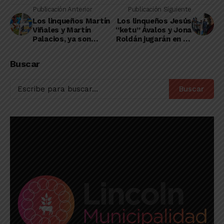
Publicación Anterior
Publicación Siguiente
Los linqueños Martín
Los linqueños Jesús
Viñales y Martín
“ketu” Ávalos y Jona
Palacios, ya son
Roldán jugarán en un
parte de un nuevo
mismo elenco
equipo
Buscar
Buscar