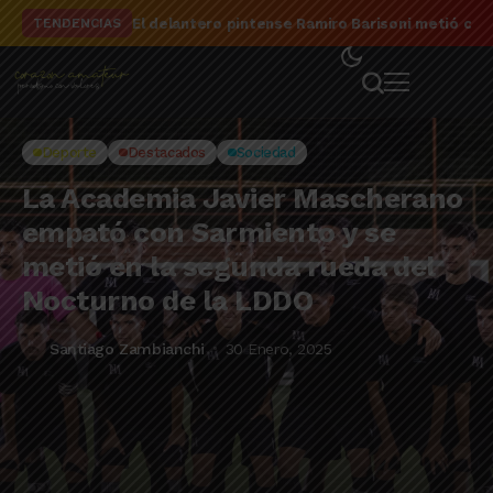
El delantero pintense Ramiro Barisoni metió cua
TENDENCIAS
Deporte
Destacados
Sociedad
La Academia Javier Mascherano
empató con Sarmiento y se
metió en la segunda rueda del
Nocturno de la LDDO
Santiago Zambianchi
30 Enero, 2025