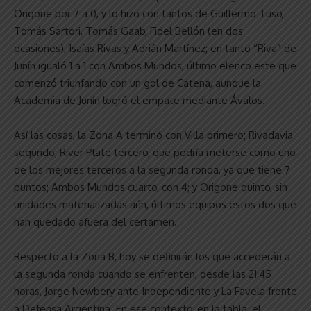
Origone por 7 a 0, y lo hizo con tantos de Guillermo Tuso,
Tomás Sartori, Tomás Gaab, Fidel Bellón (en dos
ocasiones), Isaías Rivas y Adrián Martínez; en tanto “Riva” de
Junín igualó 1 a 1 con Ambos Mundos, último elenco este que
comenzó triunfando con un gol de Catena, aunque la
Academia de Junín logró el empate mediante Ávalos.
Así las cosas, la Zona A terminó con Villa primero; Rivadavia
segundo; River Plate tercero, que podría meterse como uno
de los mejores terceros a la segunda ronda, ya que tiene 7
puntos; Ambos Mundos cuarto, con 4; y Origone quinto, sin
unidades materializadas aún, últimos equipos estos dos que
han quedado afuera del certamen.
Respecto a la Zona B, hoy se definirán los que accederán a
la segunda ronda cuando se enfrenten, desde las 21:45
horas, Jorge Newbery ante Independiente y La Favela frente
a Defensa Argentina. En ese contexto, en la tabla, el