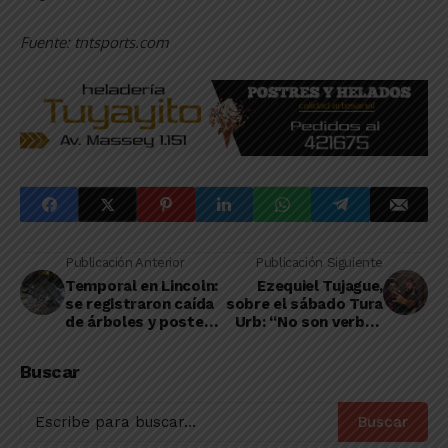
Fuente: tntsports.com
Publicación Anterior
Publicación Siguiente
Temporal en Lincoln:
Ezequiel Tujague,
se registraron caída
sobre el sábado Tura
de árboles y postes
Urb: “No son verbos
de luz, inundaciones
que indican acción,
y cortes de calles
sino unión”
Buscar
Buscar