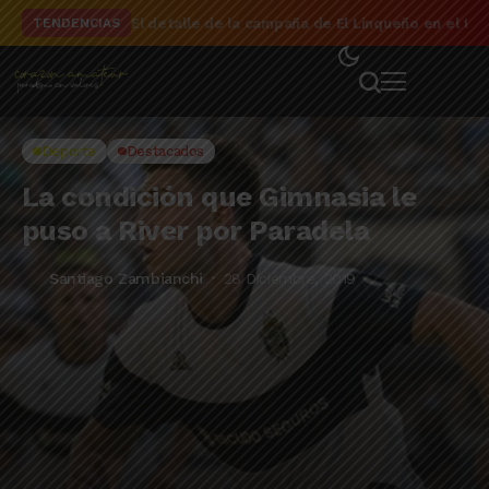
El detalle de la campaña de El Linqueño en el to
TENDENCIAS
Deporte
Destacados
La condición que Gimnasia le
puso a River por Paradela
Santiago Zambianchi
28 Diciembre, 2019