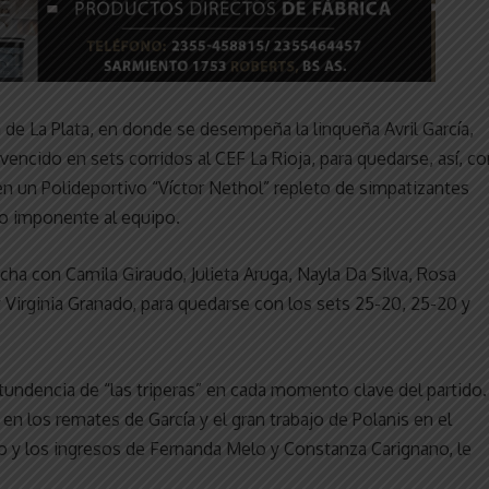
e La Plata, en donde se desempeña la linqueña Avril García,
encido en sets corridos al CEF La Rioja, para quedarse, así, co
n un Polideportivo “Víctor Nethol” repleto de simpatizantes
to imponente al equipo.
cha con Camila Giraudo, Julieta Aruga, Nayla Da Silva, Rosa
 y Virginia Granado, para quedarse con los sets 25-20, 25-20 y
ntundencia de “las triperas” en cada momento clave del partido.
n los remates de García y el gran trabajo de Polanis en el
udo y los ingresos de Fernanda Melo y Constanza Carignano, le