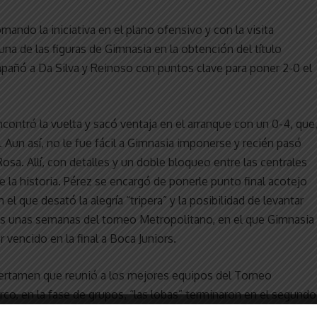
mando la iniciativa en el plano ofensivo y con la visita
na de las figuras de Gimnasia en la obtención del título
pañó a Da Silva y Reinoso con puntos clave para poner 2-0 el
encontró la vuelta y sacó ventaja en el arranque con un 0-4, que
Aun así, no le fue fácil a Gimnasia imponerse y recién pasó
osa. Allí, con detalles y un doble bloqueo entre las centrales
 la historia. Pérez se encargó de ponerle punto final acotejo
el que desató la alegría “tripera” y la posibilidad de levantar
as unas semanas del torneo Metropolitano, en el que Gimnasia
vencido en la final a Boca Juniors.
certamen que reunió a los mejores equipos del Torneo
co, en la fase de grupos, “las lobas” terminaron en el segundo
tes de La Plata, y de haber caído en tie-break frente al CEF de