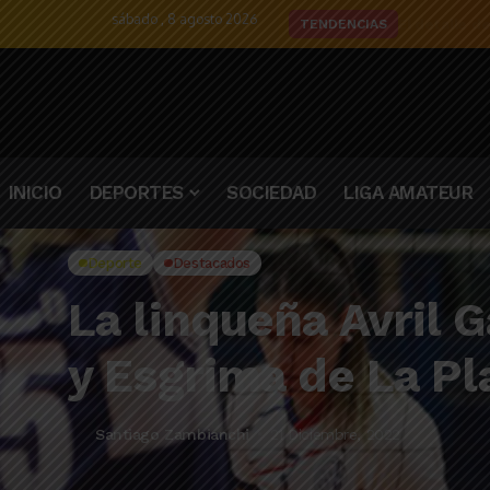
sábado , 8 agosto 2026
El detalle d
TENDENCIAS
INICIO
DEPORTES
SOCIEDAD
LIGA AMATEUR
Deporte
Destacados
La linqueña Avril 
y Esgrima de La Pl
Santiago Zambianchi
21 Diciembre, 2022