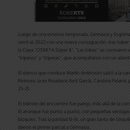
Luego de una extensa temporada, Gimnasia y Esgrima d
cerró el 2022 con una nueva consagración, tras haber v
la Copa “OSMITA Súper 8”. “Las lobas” se coronaron e
“triperos” y “triperas”, que acompañaron con un alien
El elenco que conduce Martín Ambrosini saltó a la can
Reinoso, la ex Rivadavia Avril García, Carolina Polanis
25-21.
El trámite del encuentro fue parejo, más allá de la co
El arranque fue punto a punto, con pequeñas ventajas e
bloqueo. Tras la paridad 16-16, un gran tanto de Gira
dieron el primer parcial a Gimnasia.