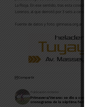
La Rioja. En ese sentido, tras esta cosecha, Gimnasia
Lorenzo, al que derrotó por 3 sets a cero, con parciales
Fuente de datos y foto: gimnasia.org.ar
Compartir
Publicación Anterior
Primavera/Verano: se dio a conocer el
cronograma de la séptima fecha