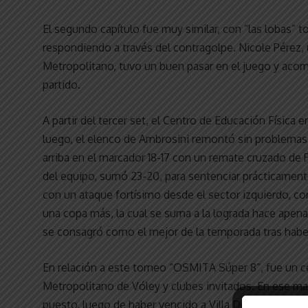
El segundo capítulo fue muy similar, con “las lobas” to
respondiendo a través del contragolpe. Nicole Pérez, u
Metropolitano, tuvo un buen pasar en el juego y acom
partido.
A partir del tercer set, el Centro de Educación Física 
luego, el elenco de Ambrosini remontó sin problemas. 
arriba en el marcador 18-17 con un remate cruzado de R
del equipo, sumó 23-20, para sentenciar prácticamente
con un ataque fortísimo desde el sector izquierdo, con 
una copa más, la cual se suma a la lograda hace apen
se consagró como el mejor de la temporada tras haber 
En relación a este torneo “OSMITA Súper 8”, fue un 
Metropolitano de Vóley y clubes invitados. En ese mar
puesto, luego de haber vencido a Villa Dora y Estudian