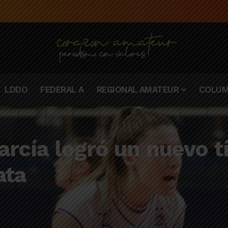
e la campaña de El Linqueño en el torneo Federal A 2025/2026
LDDO
FEDERAL A
REGIONAL AMATEUR
COLUM
García logró un nuevo 
ata