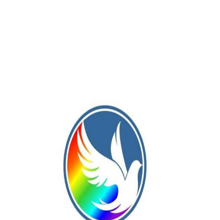
 se enfrentó en semifinales con el primero del Grupo B, San
 de 25-18, 25-17.
Publicación Siguiente
En Lincoln: se inauguraron las 25 viviendas de
autoconstrucción de Cáritas