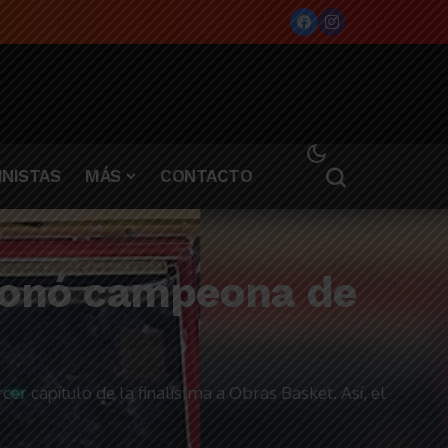
NISTAS
MÁS
CONTACTO
coronó campeona de
er capítulo de la finalísima a Obras Basket. Así, el