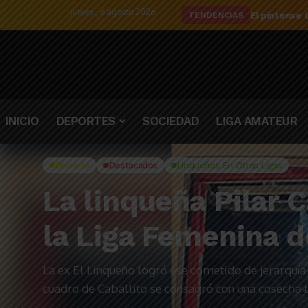
jueves , 6 agosto 2026
El detalle d
TENDENCIAS
INICIO
DEPORTES
SOCIEDAD
LIGA AMATEUR
Deporte
Destacados
Linqueños En Otras Ligas
La linqueña Pilar 
la Liga Femenina 
La ex El Linqueño logró ese cometido de jerarquía n
cuadro de Caballito se consagró con una cosecha tot