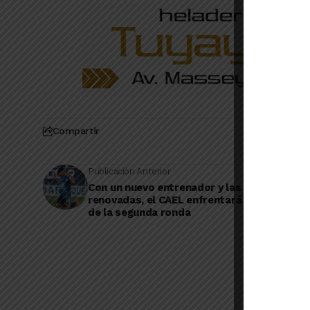
Compartir
Publicación Anterior
Con un nuevo entrenador y las expectativa
renovadas, el CAEL enfrentará el primer co
de la segunda ronda