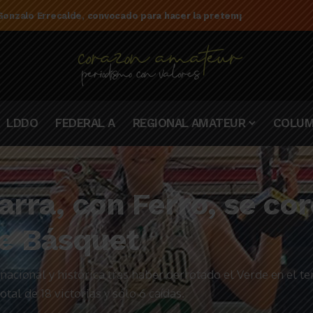
e la campaña de El Linqueño en el torneo Federal A 2025/2026
LDDO
FEDERAL A
REGIONAL AMATEUR
COLUM
Carra, con Ferro, se 
de Básquet
acional y histórica tras haber derrotado el Verde en el terc
al de 18 victorias y sólo 6 caídas.