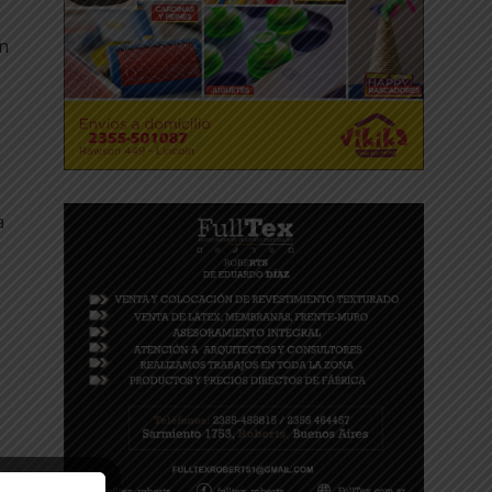
en
u
a