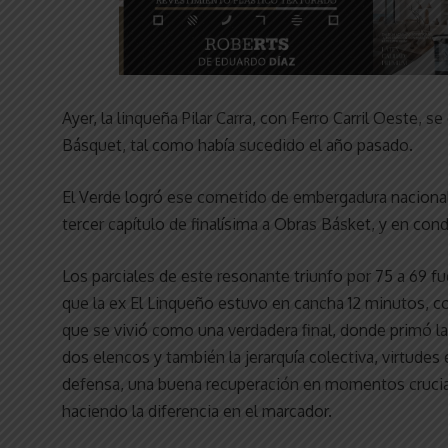
Ayer, la linqueña Pilar Carra, con Ferro Carril Oeste
Básquet, tal como había sucedido el año pasado.
El Verde logró ese cometido de embergadura nacional d
tercer capítulo de finalísima a Obras Básket, y en cond
Los parciales de este resonante triunfo por 75 a 69 fu
que la ex El Linqueño estuvo en cancha 12 minutos, co
que se vivió como una verdadera final, donde primó la b
dos elencos y también la jerarquía colectiva, virtude
defensa, una buena recuperación en momentos crucial
haciendo la diferencia en el marcador.