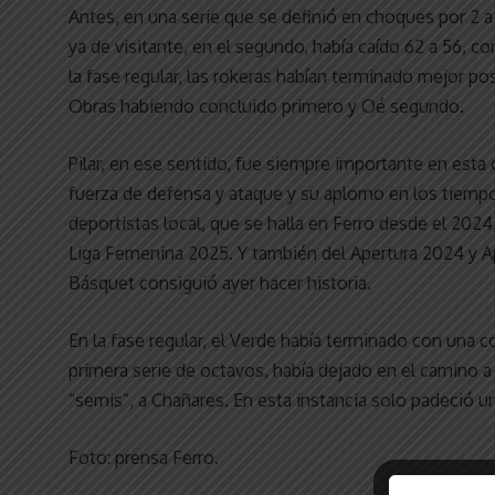
Antes, en una serie que se definió en choques por 2 a 1,
ya de visitante, en el segundo, había caído 62 a 56, 
la fase regular, las rokeras habían terminado mejor po
Obras habiendo concluido primero y Oé segundo.
Pilar, en ese sentido, fue siempre importante en esta
fuerza de defensa y ataque y su aplomo en los tiempos
deportistas local, que se halla en Ferro desde el 202
Liga Femenina 2025. Y también del Apertura 2024 y Ap
Básquet consiguió ayer hacer historia.
En la fase regular, el Verde había terminado con una co
primera serie de octavos, había dejado en el camino a
“semis”, a Chañares. En esta instancia solo padeció una
Foto: prensa Ferro.