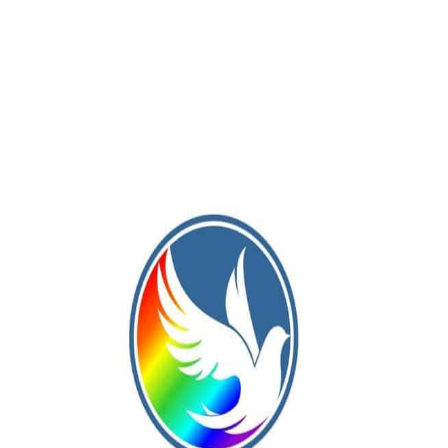
Publicación Siguiente
s
El linqueño Gian Ledestre volvió a convertir para
tejo
la Séptima de River, que es puntera del torneo
anual de AFA