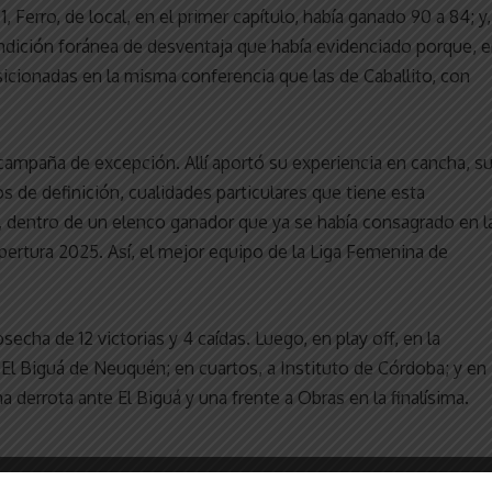
 Ferro, de local, en el primer capítulo, había ganado 90 a 84; y,
condición foránea de desventaja que había evidenciado porque, 
sicionadas en la misma conferencia que las de Caballito, con
 campaña de excepción. Allí aportó su experiencia en cancha, s
 de definición, cualidades particulares que tiene esta
4, dentro de un elenco ganador que ya se había consagrado en l
ertura 2025. Así, el mejor equipo de la Liga Femenina de
secha de 12 victorias y 4 caídas. Luego, en play off, en la
 El Biguá de Neuquén; en cuartos, a Instituto de Córdoba; y en
 derrota ante El Biguá y una frente a Obras en la finalísima.