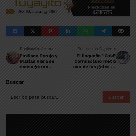
Publicación Anterior
Publicación Siguiente
Emiliano Perujo y
El linqueño “Coki”
Matías Riera se
Carmisciano metió
consagraron
uno de los goles de
campeones con Naón
la victoria de
en la Liga de Nueve
Argentina 78 sobre
Buscar
de Julio
Independiente de
Martínez de Hoz
Buscar