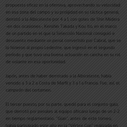
propuesta eficaz en la ofensiva, aprovechando su velocidad
en esa zona del campo y su prolijidad en su táctica general,
derrotó a la Albiceleste por 4 a 1, con goles de Shin Miidera
-en dos ocasiones-, Kenshin Takada y Kou Ito, en el marco
de un partido en el que la Selección Nacional consiguió e
descuento mediante un penal convertido por Cabral, que se
lo hicieron al propio Ledestre, que ingresó en el segundo
período y que tuvo una buena actuación en cancha en su rol
de volante en esa oportunidad.
Japón, antes de haber derrotado a la Albiceleste, había
vencido a 3 a 2 a Costa de Marfil y 3 a 1 a Francia. Fue, así, el
campeón del certamen.
El tercer puesto, por su parte, quedó para el conjunto galo,
que derrotó por penales al equipo africano luego de un 2-2
en tiempo reglamentario. “Gian”, antes de este torneo,
había participado este año en la “Vértex Cup” realizada en