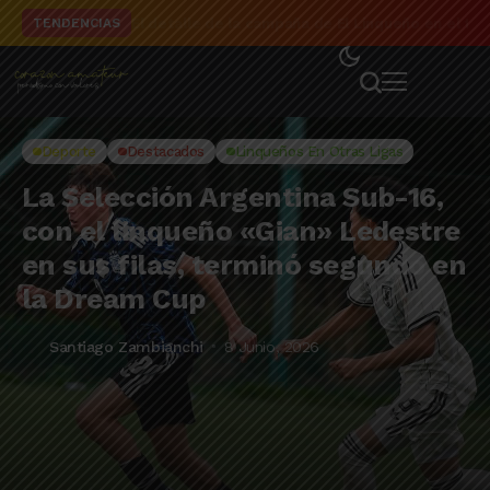
El detalle de la campaña de El Linqueño en el to
TENDENCIAS
Deporte
Destacados
Linqueños En Otras Ligas
La Selección Argentina Sub-16,
con el linqueño «Gian» Ledestre
en sus filas, terminó segundo en
la Dream Cup
Santiago Zambianchi
8 Junio, 2026