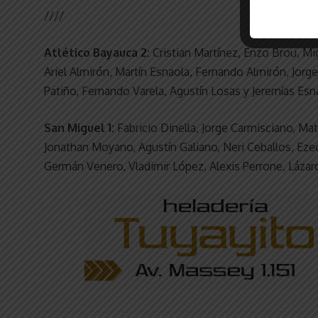
////
Atlético Bayauca 2:
Cristian Martínez, Enzo Brou, Mig
Ariel Almirón, Martín Esnaola, Fernando Almirón, Jorg
Patiño, Fernando Varela, Agustín Losas y Jeremías Esn
San Miguel 1:
Fabricio Dinella, Jorge Carmisciano, Ma
Jonathan Moyano, Agustín Galiano, Neri Ceballos, Eze
Germán Venero, Vladimir López, Alexis Perrone, Lázar