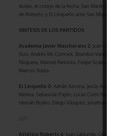
dudas, el cotejo de la fecha; San Martín con Atlético R
de Roberts; y El Linqueño ante San Miguel. Libre qued
SINTESIS DE LOS PARTIDOS
Academia Javier Mascherano 2:
Juan Fernández, Thia
Susi, Andrés Mc Cormick, Brandon Varela, Facundo B
Noguera, Manuel Reinoso, Felipe Scabuzzo, Alexander
Marcos Stella.
El Linqueño 0:
Adrián Azcona, Jesús Ávalos, Gabriel S
Molina, Sebastián Pajón, Lucas Ciotti Nicolás Verón y
Hernán Brylko, Diego Vázquez, Jonathan Azcune, Fran
////
Atlético Roberts 6:
Juan Lablunda, César García, Emi