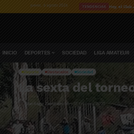
jueves , 6 agosto 2026
El detalle d
TENDENCIAS
INICIO
DEPORTES
SOCIEDAD
LIGA AMATEUR
Deporte
Destacados
Sociedad
La sexta del torneo
Santiago Zambianchi
13 Febrero, 2022