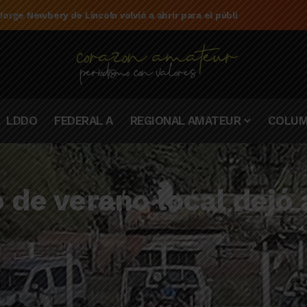
e la campaña de El Linqueño en el torneo Federal A 2025/2026
LDDO
FEDERAL A
REGIONAL AMATEUR
COLUM
 de verano local dejó 