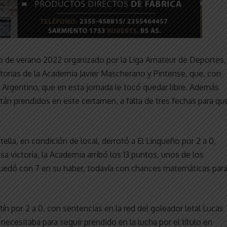
eo de verano 2022 organizado por la Liga Amateur de Deportes,
torias de la Academia Javier Mascherano y Pintense, que, con
 a Argentino, que en esta jornada le tocó quedar libre. Además
stán prendidos en este certamen, a falta de tres fechas para qu
la, en condición de local, derrotó a El Linqueño por 2 a 0,
 victoria, la Academia arribó los 13 puntos, unos de los
uedó con 7 en su haber, todavía con chances matemáticas par
n por 2 a 0, con sentencias en la red del goleador letal Lucas
necesitaba para seguir prendido en la lucha por el título en