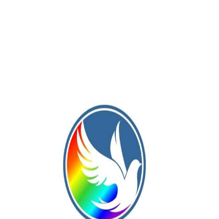
oberts, otro atrapante partido de la séptima por ser el clásico
ará Atlético Bayauca.
go Alonso, Matías Riera, Santiago Loeda, Alejo Villalba, Matías
lanco, Gabriel Velázquez y Tomás Alonso.
Suplentes:
Germán
 Bazán, Lautaro Castro, Fernando Farías y Enzo Oruza.
DT:
errano, Lautaro Borao, Bruno Verón, Elías Martínez, Javier
 Alejo Porcel.
Suplentes:
Emanuel Chorchete, Juan Martín Lora
cisco Olivares y Valentino Colombi.
DT:
Julio Ramírez.
lio Godoy, Claudio Godoy, Facundo Flamini, Jonathan Vicente,