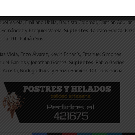
uel Varela, Emiliano Ubilla, Bautista Colombi, Damián Aguilar,
e Fernández y Ezequiel Varela.
Suplentes:
Lautaro Franza, Enz
aola.
DT:
Fabián Susi.
tías Viola, Enzo Álvarez, Kevin Echanís, Emanuel Simones,
quiel Barrios y Jonathan Gómez.
Suplentes:
Pablo Barrios,
o Acosta, Rodrigo Ibarra y Renzo Ramírez.
DT:
Luis García.