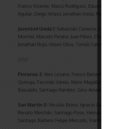
Franco Vicente, Maico Rodríguez, Eduardo Díaz, Matí
Aguilar, Diego Artaza, Jonathan Insúa, Maximiliano Be
Juventud Unida 1:
Sebastián Cisneros, Emanuel Carmis
Montiel, Marcelo Peralta, Juan Pérez, Claudio Cuello 
Jonathan Rojo, Ulises Oliva, Tomás Carmisciano y Ag
/////
Pintense 2:
Alex Lozano, Franco Benavídez, Samuel B
Quiroga, Facundo Varela, Mario Magallanes, Lucas Qui
Basualdo, Santiago Ramírez, Gino Amado, Fausto Guag
San Martín 0:
Nicolás Bravo, Ignacio García, Leandr
Renato Merchán, Santiago Pose, Hernán Florido, He
Santiago Barbero Felipe Mercado, Franchesco Caliani 