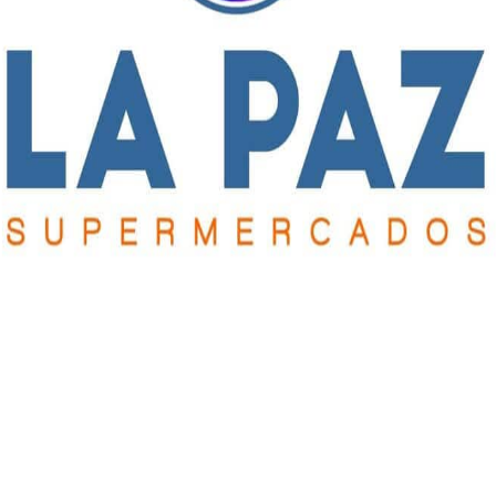
as Lucero y Lautaro Godoy.
Suplentes:
Alejo Ferrari, Pablo
navídez, Luciano Franco y Emilio Gutiérrez.
ciano, Leonel Plaza, Martín Badano, Diego Cuadro, Federico
y Juan Medina.
Suplentes:
Fabián Ramos, Facundo Lacoste,
ustín Moreno.
DT:
Alberto Gómez.
arrera, Tomás Ramos, Franco Patiño, Enzo Gallardo, Nicolás
nteros y Agustín García.
Suplentes:
Nicolás Olivera, Matías
nini, Gastón Secuela y Juan Garnica.
DT:
Germán Lafalce.
o Gómez, Ignacio Andurán, Tomás Richieri, Ignacio Méndez,
rnán Lugones y Tomás Barbero.
Suplentes:
Sergio Hernández,
y Luciano Librandi.
DT:
Leonardo Benavídez.