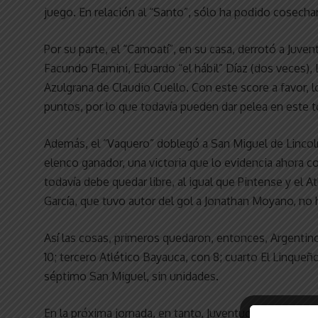
juego. En relación al “Santo”, sólo ha podido cosecha
Por su parte, el “Camoatí”, en su casa, derrotó a Juven
Facundo Flamini, Eduardo “el hábil” Díaz (dos veces),
Azulgrana de Claudio Cuello. Con este score a favor, 
puntos, por lo que todavía pueden dar pelea en este t
Además, el “Vaquero” doblegó a San Miguel de Lincoln
elenco ganador, una victoria que lo evidencia ahora c
todavía debe quedar libre, al igual que Pintense y el
García, que tuvo autor del gol a Jonathan Moyano, no
Así las cosas, primeros quedaron, entonces, Argentino
10; tercero Atlético Bayauca, con 8; cuarto El Linqueño
séptimo San Miguel, sin unidades.
En la próxima jornada, en tanto, Juventud se medirá c