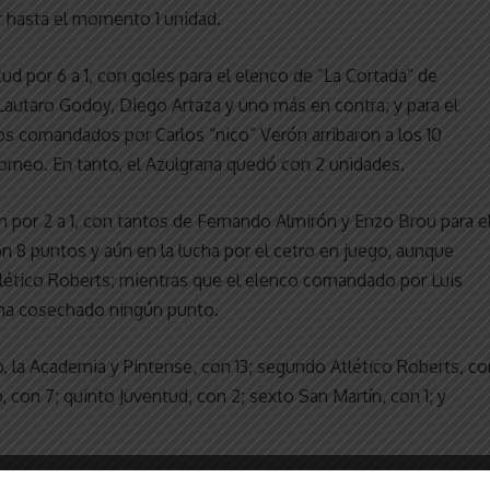
r hasta el momento 1 unidad.
tud por 6 a 1, con goles para el elenco de “La Cortada” de
 Lautaro Godoy, Diego Artaza y uno más en contra; y para el
los comandados por Carlos “nico” Verón arribaron a los 10
orneo. En tanto, el Azulgrana quedó con 2 unidades.
 por 2 a 1, con tantos de Fernando Almirón y Enzo Brou para e
on 8 puntos y aún en la lucha por el cetro en juego, aunque
 Atlético Roberts; mientras que el elenco comandado por Luis
 ha cosechado ningún punto.
, la Academia y Pintense, con 13; segundo Atlético Roberts, co
, con 7; quinto Juventud, con 2; sexto San Martín, con 1; y
on la Academia; Argentino con Pintense, en lo que será, sin