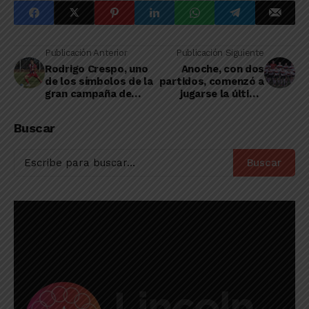
Publicación Anterior
Publicación Siguiente
Rodrigo Crespo, uno
Anoche, con dos
de los símbolos de la
partidos, comenzó a
gran campaña de
jugarse la última
Rivadavia en el
fecha del torneo de
Regional
verano
Buscar
Buscar