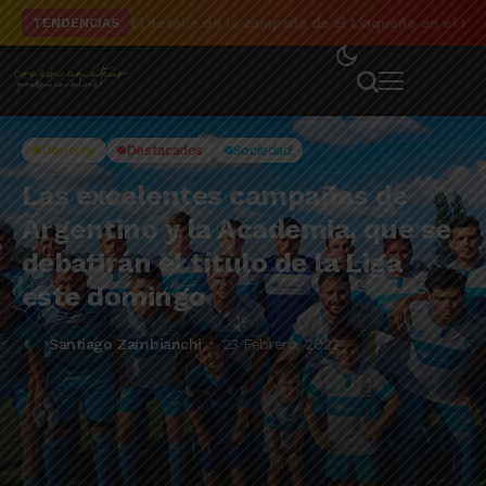
El detalle de la campaña de El Linqueño en el to
TENDENCIAS
Deporte
Destacados
Sociedad
Las excelentes campañas de
Argentino y la Academia, que se
debatirán el título de la Liga
este domingo
Santiago Zambianchi
23 Febrero, 2022