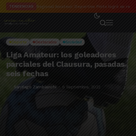
Regional Amateur: Deportivo Pinto logró un reson
TENDENCIAS
Deporte
Destacados
Sociedad
Liga Amateur: los goleadores
parciales del Clausura, pasadas
seis fechas
Santiago Zambianchi
6 Septiembre, 2022