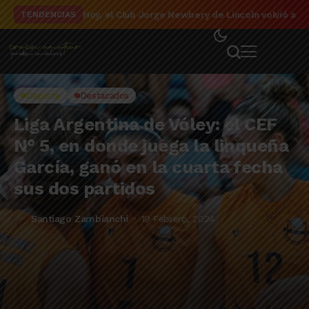
El detalle de la campaña de El Linqueño en el to
TENDENCIAS
Deporte
Destacados
Liga Argentina de Vóley: el CEF
N° 5, en donde juega la linqueña
García, ganó en la cuarta fecha
sus dos partidos
Santiago Zambianchi
19 Febrero, 2024