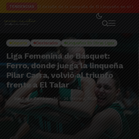
El detalle de la campaña de El Linqueño en el to
TENDENCIAS
Deporte
Destacados
Linqueños En Otras Ligas
Liga Femenina de Básquet:
Ferro, donde juega la linqueña
Pilar Carra, volvió al triunfo
frente a El Talar
Santiago Zambianchi
24 Febrero, 2026