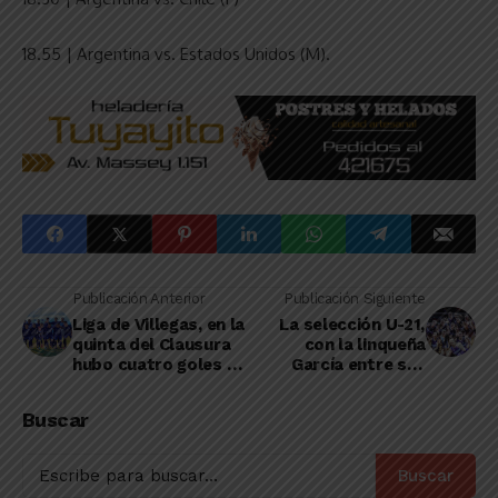
18.55 | Argentina vs. Estados Unidos (M).
Publicación Anterior
Publicación Siguiente
Liga de Villegas, en la
La selección U-21,
quinta del Clausura
con la linqueña
hubo cuatro goles de
García entre sus
linqueños
protagonistas, logró
su segunda victoria
Buscar
en la Copa
Panamericana U-23
Buscar