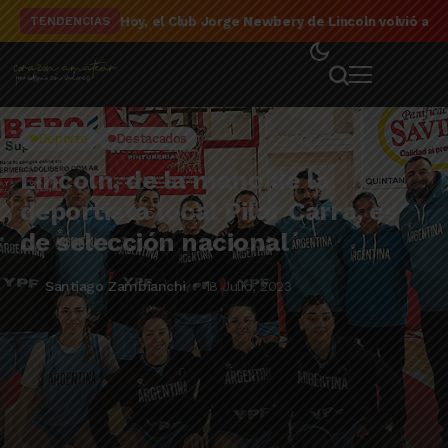
El detalle de la campaña de El Linqueño en el to
TENDENCIAS
Deporte
Destacados
Lincoln, de la mano de la
deportista local Pilar Carra, es
de selección nacional
Santiago Zambianchi
18 Julio, 2023