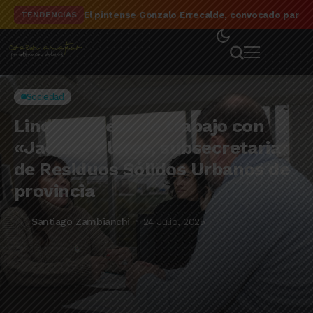
El detalle de la campaña de El Linqueño en el to
TENDENCIAS
Sociedad
Lincoln: mesa de trabajo con
«Jackie» Flores, subsecretaria
de Residuos Sólidos Urbanos de
provincia
Santiago Zambianchi
24 Julio, 2025