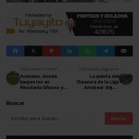
Publicación Anterior
Publicación Siguiente
Arenales, donde
La quinta del
juegan los ex
Clausura de la Liga
Rivadavia Gñasso y
Amateur dejó a
Macías, se quedó con
Deportivo Pinto solo
el primer capítulo de
en lo más alto de la
Buscar
“semis”
tabla
Buscar