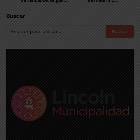
de visitante, le ganó
se medirá con
a El Linqueño
Defensa en todas las
categorías
Buscar
Buscar