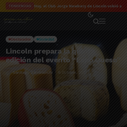
El detalle de la campaña de El Linqueño en el to
TENDENCIAS
Destacados
Sociedad
Lincoln prepara la quinta
edición del evento “Expo Queso”
Santiago Zambianchi
8 Octubre, 2021