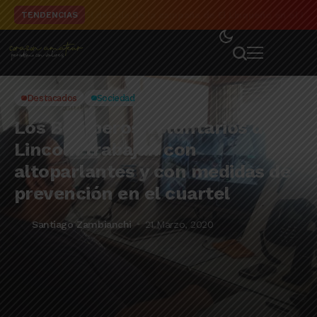
El detalle de la campaña de El Linqueño en el to
TENDENCIAS
Destacados
Sociedad
Los Bomberos Voluntarios de
Lincoln trabajan con
altoparlantes y con medidas de
prevención en el cuartel
Santiago Zambianchi
21 Marzo, 2020