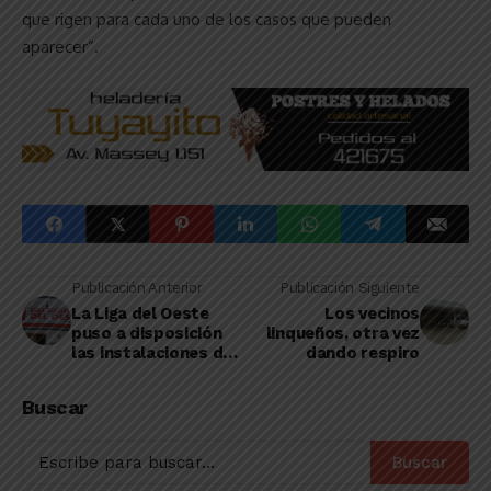
que rigen para cada uno de los casos que pueden
aparecer”.
Publicación Anterior
Publicación Siguiente
La Liga del Oeste
Los vecinos
puso a disposición
linqueños, otra vez
las instalaciones de
dando respiro
sus clubes afiliados
en la lucha contra el
Buscar
coronavirus
Buscar