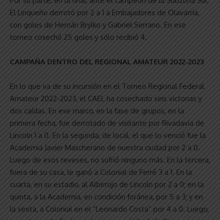
Por su parte, en la final, ante el campeón de la Subzona Sur,
El Linqueño derrotó por 2 a 1 a Embajadores de Olavarría,
con goles de Hernán Brylko y Gabriel Serrano. En ese
torneo cosechó 25 goles y sólo recibió 4.
CAMPAÑA DENTRO DEL REGIONAL AMATEUR 2022-2023
En lo que va de su incursión en el Torneo Regional Federal
Amateur 2022-2023, el CAEL ha cosechado seis victorias y
dos caídas. En ese marco, en la fase de grupos, en la
primera fecha, fue derrotado de visitante por Rivadavia de
Lincoln 1 a 0. En la segunda, de local, el que lo venció fue la
Academia Javier Mascherano de nuestra ciudad por 2 a 0.
Luego de esos reveses, no sufrió ninguno más. En la tercera,
fuera de su casa, le ganó a Colonial de Ferré 3 a 1. En la
cuarta, en su estadio, al Albirrojo de Lincoln por 2 a 0; en la
quinta, a la Academia, en condición foránea, por 5 a 3; y en
la sexta, a Colonial en el “Leonardo Costa” por 4 a 0. Luego,