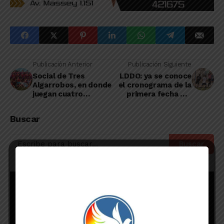
Publicación Anterior
Publicación Siguiente
Social de Tres
LDDO: ya se conoce
Algarrobos, en donde
el cronograma de la
juegan cuatro
primera fecha del
linqueños, se quedó
Nocturno 2022-2023
con el primer partido
Buscar
de cuartos
Buscar