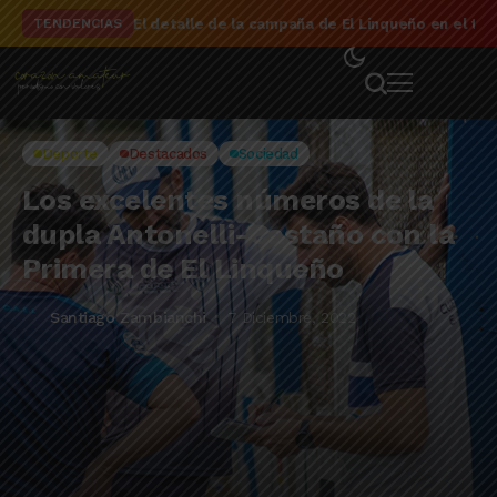
El detalle de la campaña de El Linqueño en el to
TENDENCIAS
Deporte
Destacados
Sociedad
Los excelentes números de la
dupla Antonelli-Castaño con la
Primera de El Linqueño
Santiago Zambianchi
7 Diciembre, 2022