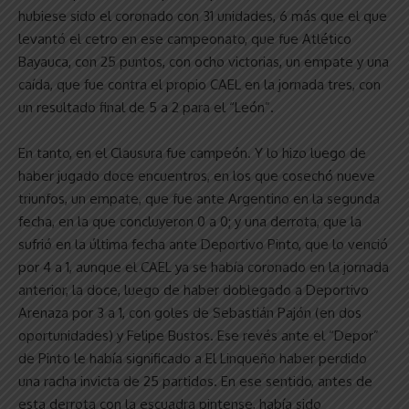
hubiese sido el coronado con 31 unidades, 6 más que el que
levantó el cetro en ese campeonato, que fue Atlético
Bayauca, con 25 puntos, con ocho victorias, un empate y una
caída, que fue contra el propio CAEL en la jornada tres, con
un resultado final de 5 a 2 para el “León”.
En tanto, en el Clausura fue campeón. Y lo hizo luego de
haber jugado doce encuentros, en los que cosechó nueve
triunfos, un empate, que fue ante Argentino en la segunda
fecha, en la que concluyeron 0 a 0; y una derrota, que la
sufrió en la última fecha ante Deportivo Pinto, que lo venció
por 4 a 1, aunque el CAEL ya se había coronado en la jornada
anterior, la doce, luego de haber doblegado a Deportivo
Arenaza por 3 a 1, con goles de Sebastián Pajón (en dos
oportunidades) y Felipe Bustos. Ese revés ante el “Depor”
de Pinto le había significado a El Linqueño haber perdido
una racha invicta de 25 partidos. En ese sentido, antes de
esta derrota con la escuadra pintense, había sido