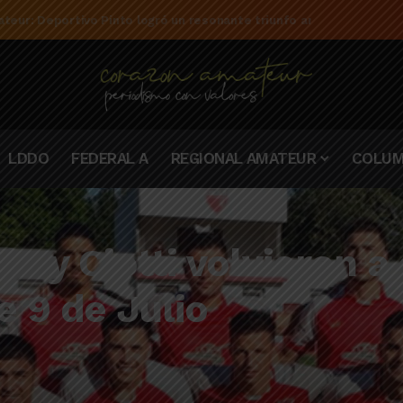
teur: Deportivo Pinto logró un resonante triunfo ante Rivadavia de
LDDO
FEDERAL A
REGIONAL AMATEUR
COLUM
o y Ciotti volvieron a 
e 9 de Julio