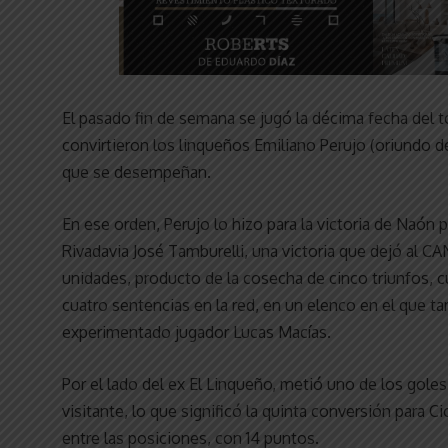
El pasado fin de semana se jugó la décima fecha del to
convirtieron los linqueños Emiliano Perujo (oriundo d
que se desempeñan.
En ese orden, Perujo lo hizo para la victoria de Naón p
Rivadavia José Tamburelli, una victoria que dejó al CAN 
unidades, producto de la cosecha de cinco triunfos, c
cuatro sentencias en la red, en un elenco en el que t
experimentado jugador Lucas Macías.
Por el lado del ex El Linqueño, metió uno de los goles
visitante, lo que significó la quinta conversión para C
entre las posiciones, con 14 puntos.