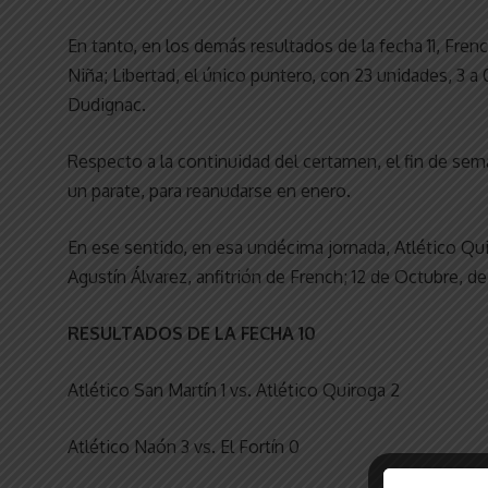
En tanto, en los demás resultados de la fecha 11, French
Niña; Libertad, el único puntero, con 23 unidades, 3 a 
Dudignac.
Respecto a la continuidad del certamen, el fin de sema
un parate, para reanudarse en enero.
En ese sentido, en esa undécima jornada, Atlético Qui
Agustín Álvarez, anfitrión de French; 12 de Octubre, de
RESULTADOS DE LA FECHA 10
Atlético San Martín 1 vs. Atlético Quiroga 2
Atlético Naón 3 vs. El Fortín 0