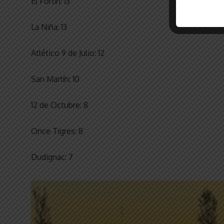
El Fortín: 13
La Niña: 13
Atlético 9 de Julio: 12
San Martín: 10
12 de Octubre: 8
Once Tigres: 8
Dudignac: 7