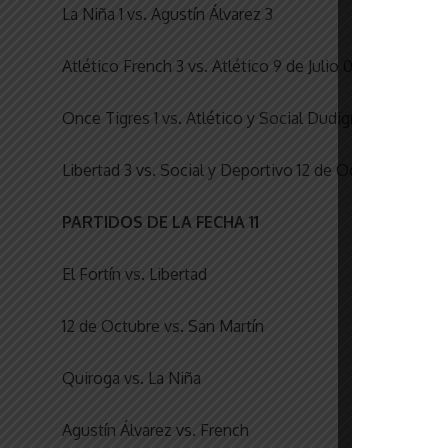
La Niña 1 vs. Agustín Álvarez 3
Atlético French 3 vs. Atlético 9 de Julio 0
Once Tigres 1 vs. Atlético y Social Dudignac 1
Libertad 3 vs. Social y Deportivo 12 de Octubre 0
PARTIDOS DE LA FECHA 11
El Fortín vs. Libertad
12 de Octubre vs. San Martín
Quiroga vs. La Niña
Agustín Álvarez vs. French