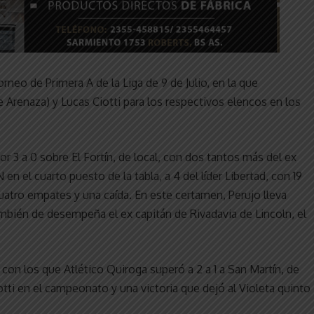
rneo de Primera A de la Liga de 9 de Julio, en la que
e Arenaza) y Lucas Ciotti para los respectivos elencos en los
or 3 a 0 sobre El Fortín, de local, con dos tantos más del ex
en el cuarto puesto de la tabla, a 4 del líder Libertad, con 19
uatro empates y una caída. En este certamen, Perujo lleva
ambién de desempeña el ex capitán de Rivadavia de Lincoln, el
 con los que Atlético Quiroga superó a 2 a 1 a San Martín, de
iotti en el campeonato y una victoria que dejó al Violeta quinto