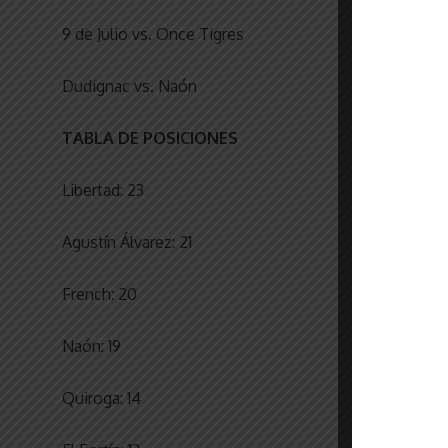
9 de Julio vs. Once Tigres
Dudignac vs. Naón
TABLA DE POSICIONES
Libertad: 23
Agustín Álvarez: 21
French: 20
Naón: 19
Quiroga: 14