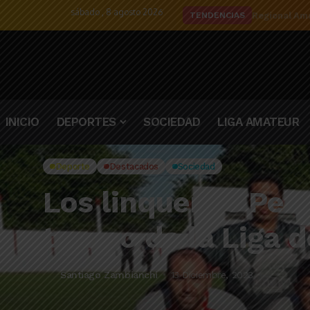
sábado , 8 agosto 2026
Regional Ama
TENDENCIAS
INICIO
DEPORTES
SOCIEDAD
LIGA AMATEUR
Deporte
Destacados
Sociedad
Los linqueños Peruj
torneo de la Liga d
Santiago Zambianchi
13 Diciembre, 2023