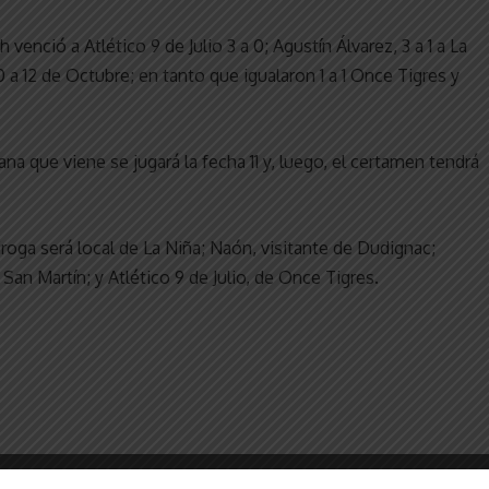
 venció a Atlético 9 de Julio 3 a 0; Agustín Álvarez, 3 a 1 a La
0 a 12 de Octubre; en tanto que igualaron 1 a 1 Once Tigres y
na que viene se jugará la fecha 11 y, luego, el certamen tendrá
roga será local de La Niña; Naón, visitante de Dudignac;
 San Martín; y Atlético 9 de Julio, de Once Tigres.