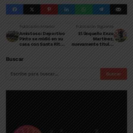
Publicación Anterior
Publicación Siguiente
Amistoso: Deportivo
El linqueño Enzo
Pinto se midió en su
Martínez,
casa con Santa Rita
nuevamente titular
de Piedritas
en Independiente
Rivadavia de
Buscar
Mendoza
Buscar