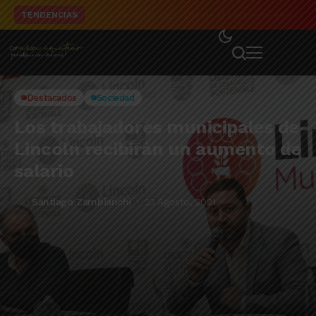
El detalle de la campaña de El Linqueño en el to
TENDENCIAS
Destacados
Sociedad
Los trabajadores municipales de
Lincoln recibirán un aumento de
salario
Santiago Zambianchi
23 Agosto, 2021