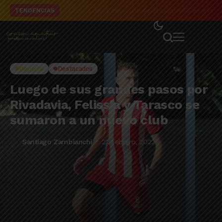
El detalle de la campaña de El Linqueño en el to
TENDENCIAS
Deporte
Destacados
Luego de sus grandes pasos por
Rivadavia, Felissia y Tarasco se
sumaron a un nuevo club
Santiago Zambianchi
22 Febrero, 2022