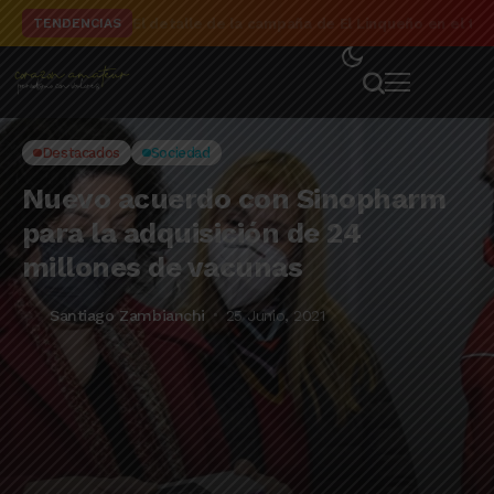
El detalle de la campaña de El Linqueño en el to
TENDENCIAS
Destacados
Sociedad
Nuevo acuerdo con Sinopharm
para la adquisición de 24
millones de vacunas
Santiago Zambianchi
25 Junio, 2021