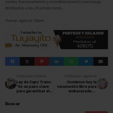
conteo, fraccionamiento y acondicionamiento para luego
distribuirlas a las 24 jurisdicciones.
Fuente: agencia Télam.
Publicación Anterior
Publicación Siguiente
Ley de Cupo Trans:
Comienza hoy la
“Es un paso clave
vacunación libre para
para garantizar el
embarazadas y
derecho al trabajo de
mayores de 50 en la
nuestro colectivo”
provincia de Buenos
Buscar
Aires