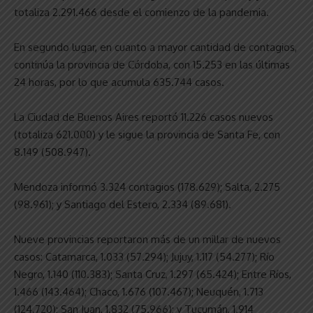
totaliza 2.291.466 desde el comienzo de la pandemia.
En segundo lugar, en cuanto a mayor cantidad de contagios,
continúa la provincia de Córdoba, con 15.253 en las últimas
24 horas, por lo que acumula 635.744 casos.
La Ciudad de Buenos Aires reportó 11.226 casos nuevos
(totaliza 621.000) y le sigue la provincia de Santa Fe, con
8.149 (508.947).
Mendoza informó 3.324 contagios (178.629); Salta, 2.275
(98.961); y Santiago del Estero, 2.334 (89.681).
Nueve provincias reportaron más de un millar de nuevos
casos: Catamarca, 1.033 (57.294); Jujuy, 1.117 (54.277); Río
Negro, 1.140 (110.383); Santa Cruz, 1.297 (65.424); Entre Ríos,
1.466 (143.464); Chaco, 1.676 (107.467); Neuquén, 1.713
(124.720); San Juan, 1.832 (75.966); y Tucumán, 1.914