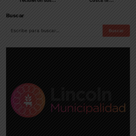
recibieron sus
Costa firmó
regalos en el parque
contrato profesional
San Martín
con Ferro Carril
Buscar
Oeste
Buscar