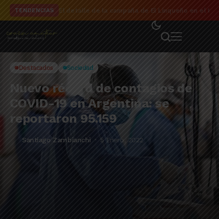
El detalle de la campaña de El Linqueño en el to
TENDENCIAS
Destacados
Sociedad
Nuevo récord de contagios de
COVID-19 en Argentina: se
reportaron 95.159
Santiago Zambianchi
5 Enero, 2022