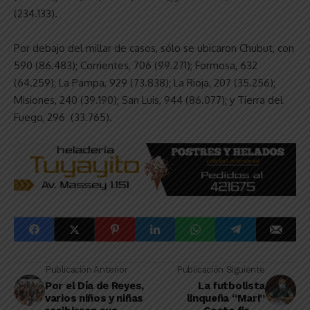
(234.133).
Por debajo del millar de casos, sólo se ubicaron Chubut, con
590 (86.483); Corrientes, 706 (99.271); Formosa, 632
(64.259); La Pampa, 929 (73.838); La Rioja, 207 (35.256);
Misiones, 240 (39.190); San Luis, 944 (86.077); y Tierra del
Fuego, 296 (33.765).
Publicación Anterior
Publicación Siguiente
Por el Día de Reyes,
La futbolista
varios niños y niñas
linqueña “Mari”