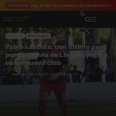
El detalle de la campaña de El Linqueño en el to
TENDENCIAS
Deporte
Destacados
Pablo Labbate, con último paso
por Rivadavia de Lincoln, jugará
en un nuevo club
Santiago Zambianchi
10 Marzo, 2022