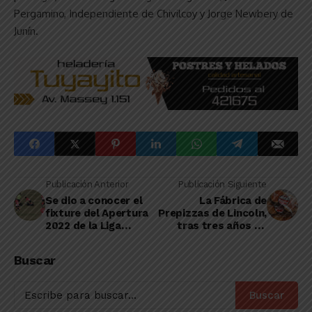
Pergamino, Independiente de Chivilcoy y Jorge Newbery de
Junín.
Publicación Anterior
Publicación Siguiente
Se dio a conocer el
La Fábrica de
fixture del Apertura
Prepizzas de Lincoln,
2022 de la Liga
tras tres años de
Deportiva del Oeste
trabajo, lanza un
nuevo producto
Buscar
Buscar