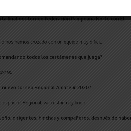
porque necesitan ganar.
a la final del torneo Federación Pampeana Norte con El
no nos hemos cruzado con un equipo muy difícil.
 comandando todos los certámenes que juega?
sonas.
el nuevo torneo Regional Amateur 2020?
s para el Regional, va a estar muy lindo.
queño, dirigentes, hinchas y compañeros, después de habe