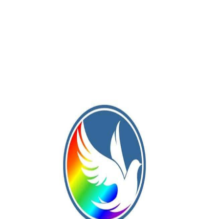
 mucho, pero sí tenemos en claro que es un elenco joven y que
 comandando todos los certámenes que juega?
os a la cancha y sabemos lo que tenemos que hacer. Nos
el nuevo Torneo Regional Federal Amateur 2020?
ntendido, por el tema de papeles, pero eso se resolverá si
queño, dirigentes, hinchas y compañeros, después de habe
lub. En general me siento muy cómodo y, la verdad, estoy muy