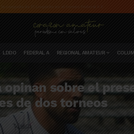
e la campaña de El Linqueño en el torneo Federal A 2025/2026
LDDO
FEDERAL A
REGIONAL AMATEUR
COLUM
 opinan sobre el pres
les de dos torneos