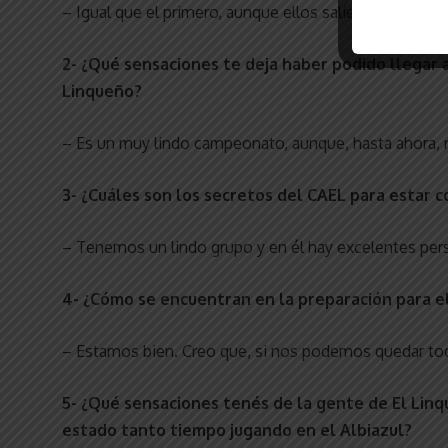
– Igual que el primero, aunque ellos saliendo a jugar 
2- ¿Qué sensaciones te deja haber podido llegar 
Linqueño?
– Es un muy lindo campeonato, aunque, hasta ahora, 
3- ¿Cuáles son los secretos del CAEL para estar
– Tenemos un lindo grupo y en él hay excelentes per
4- ¿Cómo se encuentran en la preparación para 
– Estamos bien. Creo que, si nos podemos quedar todo
5- ¿Qué sensaciones tenés de la gente de El Lin
estado tanto tiempo jugando en el Albiazul?