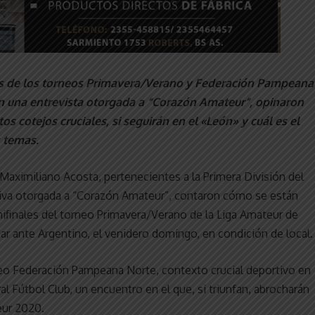
vas de los torneos Primavera/Verano y Federación Pampeana
 en una entrevista otorgada a “Corazón Amateur”, opinaron
 cotejos cruciales, si seguirán en el «León» y cuál es el
s temas.
 Maximiliano Acosta, pertenecientes a la Primera División del
usiva otorgada a “Corazón Amateur”, contaron cómo se están
mifinales del torneo Primavera/Verano de la Liga Amateur de
gar ante Argentino, el venidero domingo, en condición de local.
neo Federación Pampeana Norte, contexto crucial deportivo en
al Fútbol Club, un encuentro en el que, si triunfan, abrocharán
eur 2020.