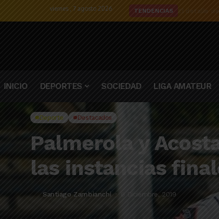
viernes , 7 agosto 2026
El detalle d
TENDENCIAS
INICIO
DEPORTES
SOCIEDAD
LIGA AMATEUR
Deporte
Destacados
Palmerola y Acosta
las instancias fina
Santiago Zambianchi
6 Diciembre, 2019