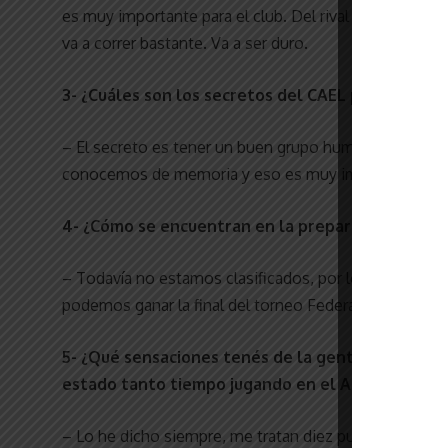
es muy importante para el club. Del rival no sabemos
va a correr bastante. Va a ser duro.
3- ¿Cuáles son los secretos del CAEL para estar
– El secreto es tener un buen grupo humano. Entram
conocemos de memoria y eso es muy importante.
4- ¿Cómo se encuentran en la preparación para 
– Todavía no estamos clasificados, por lo que tengo e
podemos ganar la final del torneo Federación.
5- ¿Qué sensaciones tenés de la gente de El Lin
estado tanto tiempo jugando en el Albiazul?
– Lo he dicho siempre, me tratan diez puntos en el c