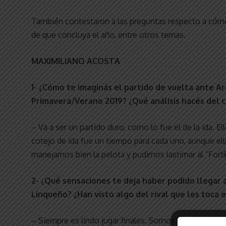
También contestaron a las preguntas respecto a cómo
de que concluya el año, entre otros temas.
MAXIMILIANO ACOSTA
1- ¿Cómo te imaginás el partido de vuelta ante Ar
Primavera/Verano 2019? ¿Qué análisis hacés del c
– Va a ser un partido duro, como lo fue el de la ida. E
cotejo de ida fue un tiempo para cada uno, aunque ell
manejamos bien la pelota y pudimos lastimar al “Fortí
2- ¿Qué sensaciones te deja haber podido llegar 
Linqueño? ¿Han visto algo del rival que les toca 
– Siempre es lindo jugar finales. Somos un equipo qu