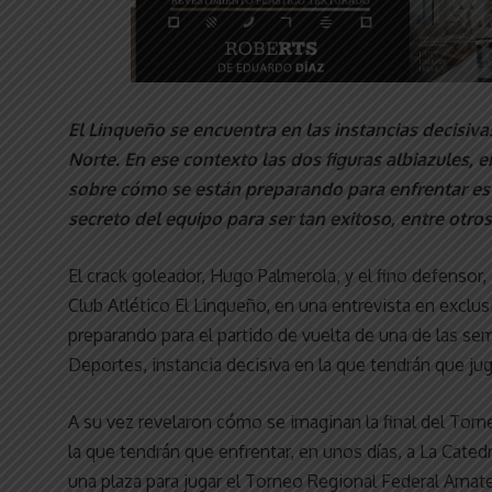
El Linqueño se encuentra en las instancias decisi
Norte. En ese contexto las dos figuras albiazules,
sobre cómo se están preparando para enfrentar estos
secreto del equipo para ser tan exitoso, entre otro
El crack goleador, Hugo Palmerola, y el fino defensor,
Club Atlético El Linqueño, en una entrevista en excl
preparando para el partido de vuelta de una de las se
Deportes, instancia decisiva en la que tendrán que ju
A su vez revelaron cómo se imaginan la final del Tor
la que tendrán que enfrentar, en unos días, a La Catedr
una plaza para jugar el Torneo Regional Federal Amat