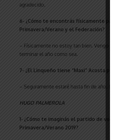
agradecido.
6- ¿Cómo te encontrás físicamente para enfrentar 
Primavera/Verano y el Federación?
– Físicamente no estoy tan bien. Vengo arrastrando u
terminar el año como sea.
7- ¿El Linqueño tiene “Maxi” Acosta para rato?
– Seguramente estaré hasta fin de año. Después me ten
HUGO PALMEROLA
1- ¿Cómo te imaginás el partido de vuelta ante Ar
Primavera/Verano 2019?