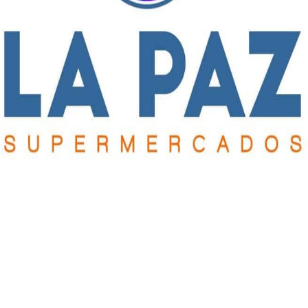
las instancias finales de los dos torneos, el
na lesión, pero siempre tirando para adelante. Tengo que
go que sentar a charlar con la dirigencia.
gentino, por una de las semifinales del torneo