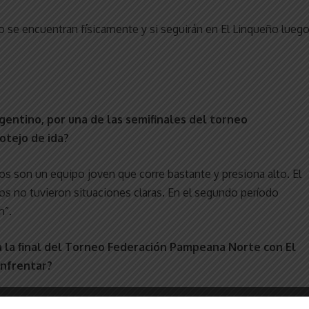
 se encuentran físicamente y si seguirán en El Linqueño lueg
gentino, por una de las semifinales del torneo
otejo de ida?
llos son un equipo joven que corre bastante y presiona alto. El
os no tuvieron situaciones claras. En el segundo período
n”.
a la final del Torneo Federación Pampeana Norte con El
enfrentar?
e se fue acostumbrado a estar siempre en esa instancia y eso