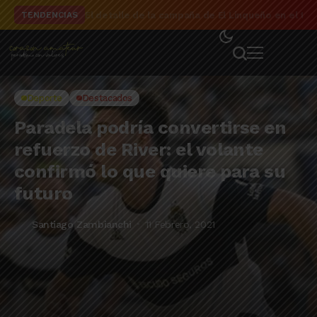
El detalle de la campaña de El Linqueño en el to
TENDENCIAS
Deporte
Destacados
Paradela podría convertirse en
refuerzo de River: el volante
confirmó lo que quiere para su
futuro
Santiago Zambianchi
11 Febrero, 2021