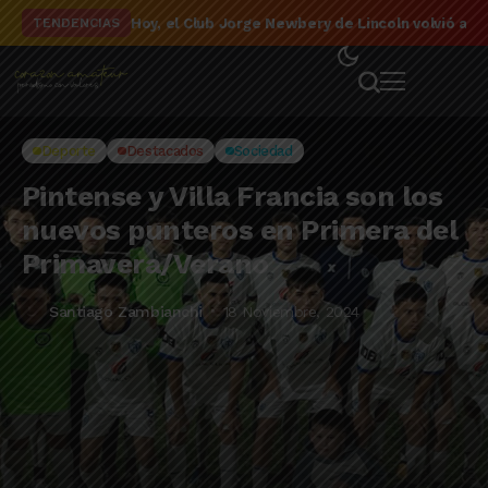
El detalle de la campaña de El Linqueño en el to
TENDENCIAS
Deporte
Destacados
Sociedad
Pintense y Villa Francia son los
nuevos punteros en Primera del
Primavera/Verano
Santiago Zambianchi
18 Noviembre, 2024