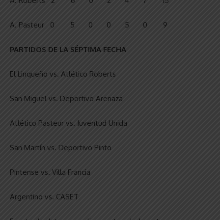
A. Roberts 2 6 0 2 4 7 15
A. Pasteur 0 5 0 0 5 0 9
PARTIDOS DE LA SÉPTIMA FECHA
El Linqueño vs. Atlético Roberts
San Miguel vs. Deportivo Arenaza
Atlético Pasteur vs. Juventud Unida
San Martín vs. Deportivo Pinto
Pintense vs. Villa Francia
Argentino vs. CASET