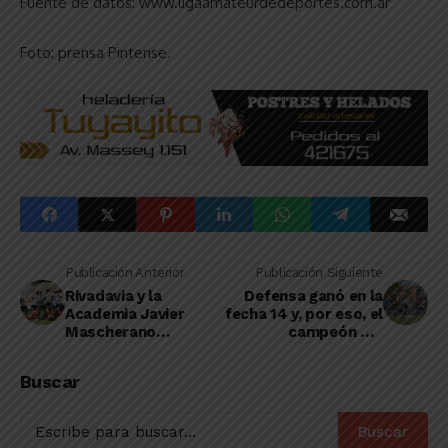
Fuente de datos: www.ligaamateurdedeportes.com.ar
Foto: prensa Pintense.
Publicación Anterior
Publicación Siguiente
Rivadavia y la
Defensa ganó en la
Academia Javier
fecha 14 y, por eso, el
Mascherano
campeón del
cerraron ayer la
Clausura de la LDDO
primera ronda del
se definirá en la
Buscar
Regional Amateur
última jornada
Buscar